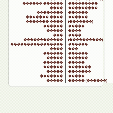
������ ������
���������
����
���������
��������
������
������� ����
������
������� ����
(�������)
������
�����
�����
����
���
����
������������
(����������)
����������������
������
����
���
������
������
�����
������
������
�����
������
�������
�����
�������
�������
�����
�����
����� (������)