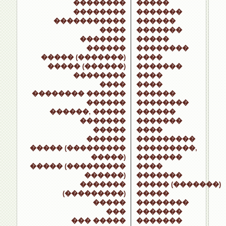
��������
�����
��������
�������
�����������
������
����
�������
�������
�����
������
��������
����� (�������)
����
����� (������)
�������
��������
����
����
����
�������� ������
������
������
��������
������, �����
������
�������
�������
�����
����
������
���������
����� (���������
���������,
�����)
�������
����� (���������
����
������)
�������
�������
����� (�������)
(���������)
�����
�����
��������
���
�������
��� �����
�������