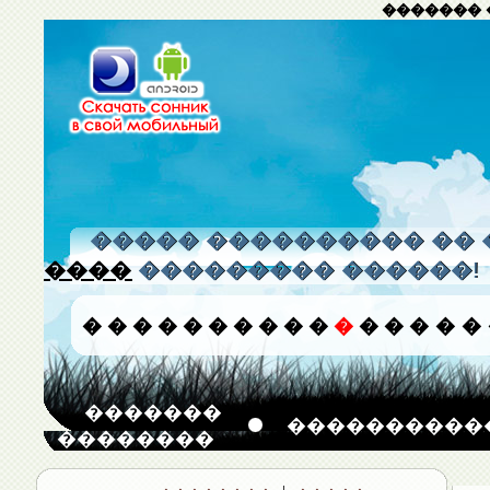
������� 
����� ���������� �� 
����
��������� ������!
�
�
�
�
�
�
�
�
�
�
�
�
�
�
�
�
�������
����������
��������