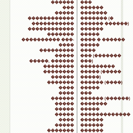
������
���
���
������
�����
�������
������������
������� (�
�����������
������ ������)
������������
������
�������
�����
���������� ���-
���� � ������
����
�����
���������
����
�����
��� (�������
�����, ������
���)
��������
���������
��������
����� (�����
������
�����)
�������
������ (����)
����
�����
����
���
������
������ (������)
�����
�������
�����
�����
�����
�������������
����
������
�����
������
�������
������