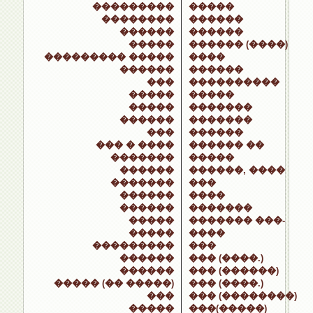
���������
�����
��������
������
������
������
�����
������ (����)
��������� �����
����
������
������
���
����������
�����
�����
�����
�������
������
�������
���
������
��� � ����
������ ��
�������
�����
������
������, ����
�������
���
������
����
������
�������
�����
������� ���-
�����
����
���������
���
������
��� (����.)
������
��� (������)
����� (�� �����)
��� (����.)
���
��� (��������)
�����
���(�����)