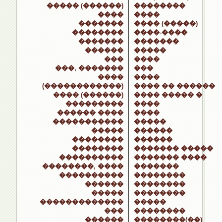
����� (������)
��������
����
����
�������
���� (�����)
��������
����-����
�������
�������
������
�����
���
����
���, �������
���
����
����
(������������)
���� �� ������
���� (������)
���� ����� �
���������
����
������ ����
����
�����������
�����
�����
������
��������
������
��������
������� �����
����������
������� ����
��������, ����
�������
����������
��������
������
��������
�����
��������
�������������
�����
���
��������
������
��������(��)