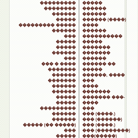
���������
�����
��������
������
������
������
�����
������ (����)
��������� �����
����
������
������
���
����������
�����
�����
�����
�������
������
�������
���
������
��� � ����
������ ��
�������
�����
������
������, ����
�������
���
������
����
������
�������
�����
������� ���-
�����
����
���������
���
������
��� (����.)
������
��� (������)
����� (�� �����)
��� (����.)
���
��� (��������)
�����
���(�����)