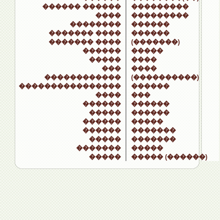
������ ������
���������
����
���������
��������
������
������� ����
������
������� ����
(�������)
������
�����
�����
����
���
����
������������
(����������)
����������������
������
����
���
������
������
�����
������
������
�����
������
�������
�����
�������
�������
�����
�����
����� (������)