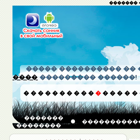
������� 
����� ���������� �� 
����
��������� ������!
�
�
�
�
�
�
�
�
�
�
�
�
�
�
�
�
�������
����������
��������