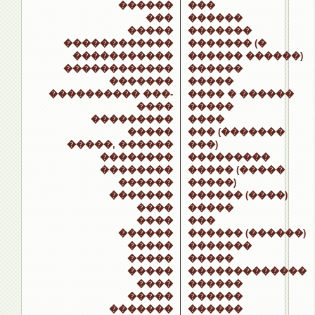
������
���
���
������
�����
�������
������������
������� (�
�����������
������ ������)
������������
������
�������
�����
���������� ���-
���� � ������
����
�����
���������
����
�����
��� (�������
�����, ������
���)
��������
���������
��������
����� (�����
������
�����)
�������
������ (����)
����
�����
����
���
������
������ (������)
�����
�������
�����
�����
�����
�������������
����
������
�����
������
�������
������