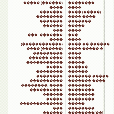
����� (������)
��������
����
����
�������
���� (�����)
��������
����-����
�������
�������
������
�����
���
����
���, �������
���
����
����
(������������)
���� �� ������
���� (������)
���� ����� �
���������
����
������ ����
����
�����������
�����
�����
������
��������
������
��������
������� �����
����������
������� ����
��������, ����
�������
����������
��������
������
��������
�����
��������
�������������
�����
���
��������
������
��������(��)