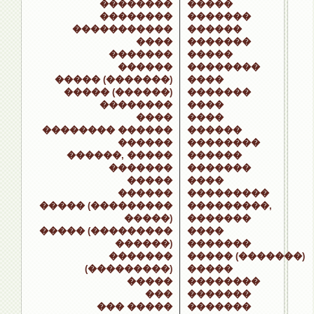
��������
�����
��������
�������
�����������
������
����
�������
�������
�����
������
��������
����� (�������)
����
����� (������)
�������
��������
����
����
����
�������� ������
������
������
��������
������, �����
������
�������
�������
�����
����
������
���������
����� (���������
���������,
�����)
�������
����� (���������
����
������)
�������
�������
����� (�������)
(���������)
�����
�����
��������
���
�������
��� �����
�������