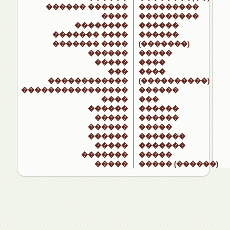
������ ������
���������
����
���������
��������
������
������� ����
������
������� ����
(�������)
������
�����
�����
����
���
����
������������
(����������)
����������������
������
����
���
������
������
�����
������
������
�����
������
�������
�����
�������
�������
�����
�����
����� (������)