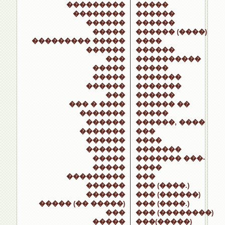
���������
�����
��������
������
������
������
�����
������ (����)
��������� �����
����
������
������
���
����������
�����
�����
�����
�������
������
�������
���
������
��� � ����
������ ��
�������
�����
������
������, ����
�������
���
������
����
������
�������
�����
������� ���-
�����
����
���������
���
������
��� (����.)
������
��� (������)
����� (�� �����)
��� (����.)
���
��� (��������)
�����
���(�����)