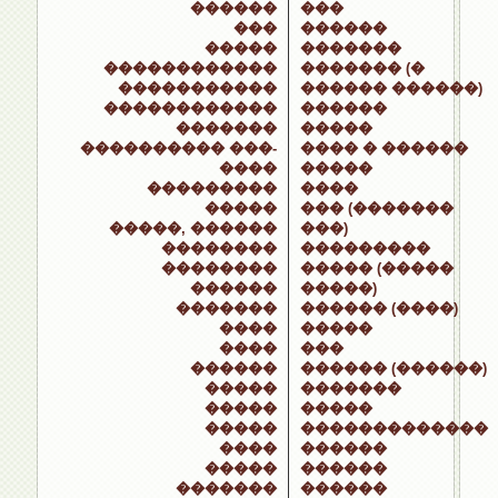
������
���
���
������
�����
�������
������������
������� (�
�����������
������ ������)
������������
������
�������
�����
���������� ���-
���� � ������
����
�����
���������
����
�����
��� (�������
�����, ������
���)
��������
���������
��������
����� (�����
������
�����)
�������
������ (����)
����
�����
����
���
������
������ (������)
�����
�������
�����
�����
�����
�������������
����
������
�����
������
�������
������