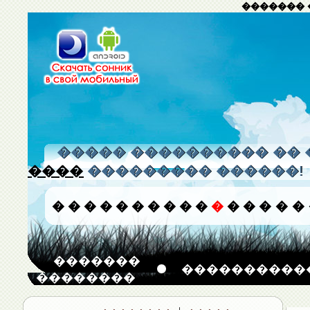
������� 
����� ���������� �� 
����
��������� ������!
�
�
�
�
�
�
�
�
�
�
�
�
�
�
�
�
�������
����������
��������