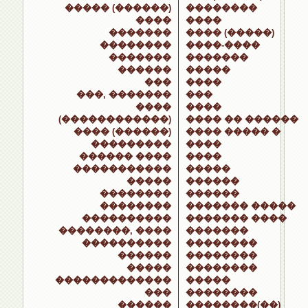
����� (������)
��������
����
����
�������
���� (�����)
��������
����-����
�������
�������
������
�����
���
����
���, �������
���
����
����
(������������)
���� �� ������
���� (������)
���� ����� �
���������
����
������ ����
����
�����������
�����
�����
������
��������
������
��������
������� �����
����������
������� ����
��������, ����
�������
����������
��������
������
��������
�����
��������
�������������
�����
���
��������
������
��������(��)