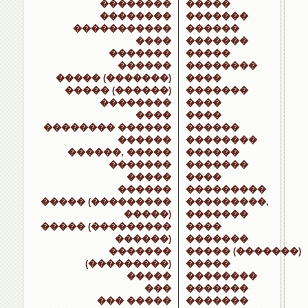
��������
�����
��������
�������
�����������
������
����
�������
�������
�����
������
��������
����� (�������)
����
����� (������)
�������
��������
����
����
����
�������� ������
������
������
��������
������, �����
������
�������
�������
�����
����
������
���������
����� (���������
���������,
�����)
�������
����� (���������
����
������)
�������
�������
����� (�������)
(���������)
�����
�����
��������
���
�������
��� �����
�������