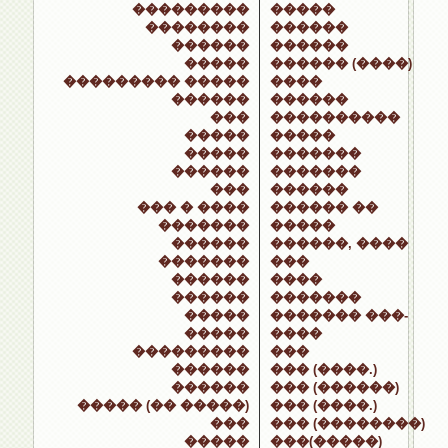
���������
�����
��������
������
������
������
�����
������ (����)
��������� �����
����
������
������
���
����������
�����
�����
�����
�������
������
�������
���
������
��� � ����
������ ��
�������
�����
������
������, ����
�������
���
������
����
������
�������
�����
������� ���-
�����
����
���������
���
������
��� (����.)
������
��� (������)
����� (�� �����)
��� (����.)
���
��� (��������)
�����
���(�����)