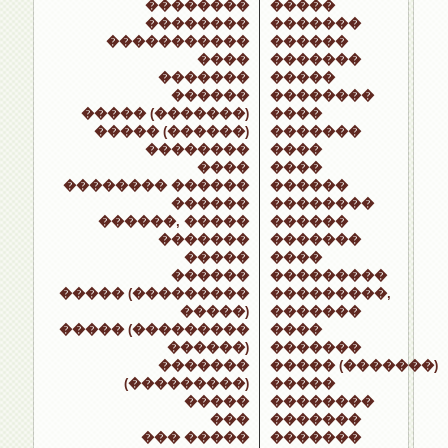
��������
�����
��������
�������
�����������
������
����
�������
�������
�����
������
��������
����� (�������)
����
����� (������)
�������
��������
����
����
����
�������� ������
������
������
��������
������, �����
������
�������
�������
�����
����
������
���������
����� (���������
���������,
�����)
�������
����� (���������
����
������)
�������
�������
����� (�������)
(���������)
�����
�����
��������
���
�������
��� �����
�������