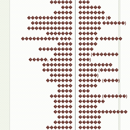
������
���
���
������
�����
�������
������������
������� (�
�����������
������ ������)
������������
������
�������
�����
���������� ���-
���� � ������
����
�����
���������
����
�����
��� (�������
�����, ������
���)
��������
���������
��������
����� (�����
������
�����)
�������
������ (����)
����
�����
����
���
������
������ (������)
�����
�������
�����
�����
�����
�������������
����
������
�����
������
�������
������