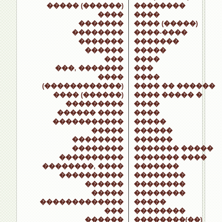
����� (������)
��������
����
����
�������
���� (�����)
��������
����-����
�������
�������
������
�����
���
����
���, �������
���
����
����
(������������)
���� �� ������
���� (������)
���� ����� �
���������
����
������ ����
����
�����������
�����
�����
������
��������
������
��������
������� �����
����������
������� ����
��������, ����
�������
����������
��������
������
��������
�����
��������
�������������
�����
���
��������
������
��������(��)