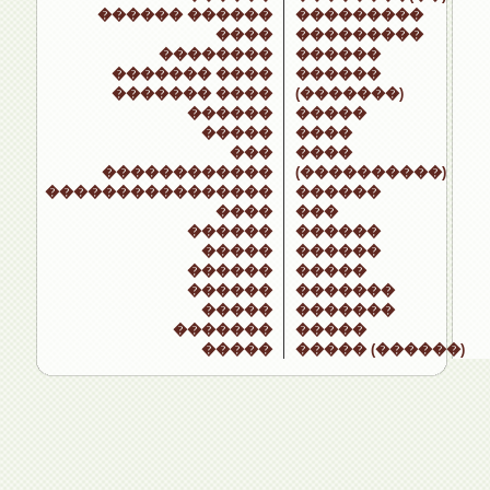
������ ������
���������
����
���������
��������
������
������� ����
������
������� ����
(�������)
������
�����
�����
����
���
����
������������
(����������)
����������������
������
����
���
������
������
�����
������
������
�����
������
�������
�����
�������
�������
�����
�����
����� (������)