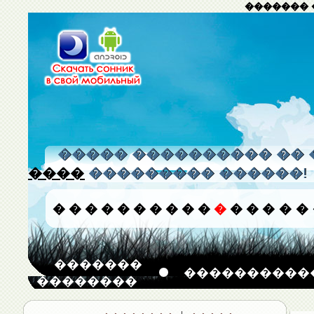
������� 
����� ���������� �� 
����
��������� ������!
�
�
�
�
�
�
�
�
�
�
�
�
�
�
�
�
�������
����������
��������