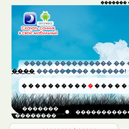
������� 
����� ���������� �� 
����
��������� ������!
�
�
�
�
�
�
�
�
�
�
�
�
�
�
�
�
�������
����������
��������