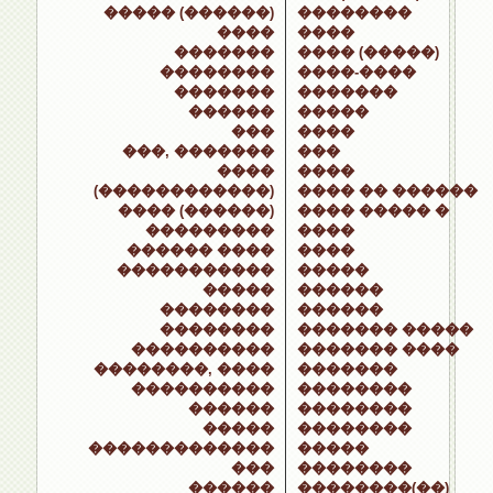
����� (������)
��������
����
����
�������
���� (�����)
��������
����-����
�������
�������
������
�����
���
����
���, �������
���
����
����
(������������)
���� �� ������
���� (������)
���� ����� �
���������
����
������ ����
����
�����������
�����
�����
������
��������
������
��������
������� �����
����������
������� ����
��������, ����
�������
����������
��������
������
��������
�����
��������
�������������
�����
���
��������
������
��������(��)