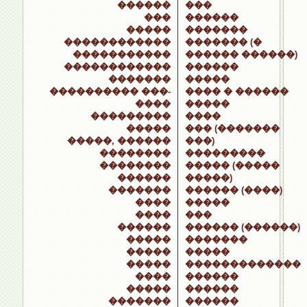
������
���
���
������
�����
�������
������������
������� (�
�����������
������ ������)
������������
������
�������
�����
���������� ���-
���� � ������
����
�����
���������
����
�����
��� (�������
�����, ������
���)
��������
���������
��������
����� (�����
������
�����)
�������
������ (����)
����
�����
����
���
������
������ (������)
�����
�������
�����
�����
�����
�������������
����
������
�����
������
�������
������