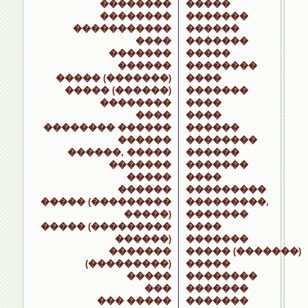
��������
�����
��������
�������
�����������
������
����
�������
�������
�����
������
��������
����� (�������)
����
����� (������)
�������
��������
����
����
����
�������� ������
������
������
��������
������, �����
������
�������
�������
�����
����
������
���������
����� (���������
���������,
�����)
�������
����� (���������
����
������)
�������
�������
����� (�������)
(���������)
�����
�����
��������
���
�������
��� �����
�������