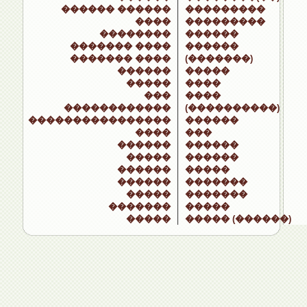
������ ������
���������
����
���������
��������
������
������� ����
������
������� ����
(�������)
������
�����
�����
����
���
����
������������
(����������)
����������������
������
����
���
������
������
�����
������
������
�����
������
�������
�����
�������
�������
�����
�����
����� (������)