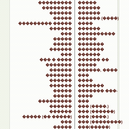
���������
�����
��������
������
������
������
�����
������ (����)
��������� �����
����
������
������
���
����������
�����
�����
�����
�������
������
�������
���
������
��� � ����
������ ��
�������
�����
������
������, ����
�������
���
������
����
������
�������
�����
������� ���-
�����
����
���������
���
������
��� (����.)
������
��� (������)
����� (�� �����)
��� (����.)
���
��� (��������)
�����
���(�����)