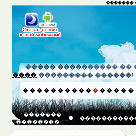
������� 
����� ���������� �� 
����
��������� ������!
�
�
�
�
�
�
�
�
�
�
�
�
�
�
�
�
�������
����������
��������