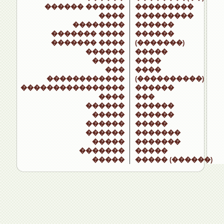
������ ������
���������
����
���������
��������
������
������� ����
������
������� ����
(�������)
������
�����
�����
����
���
����
������������
(����������)
����������������
������
����
���
������
������
�����
������
������
�����
������
�������
�����
�������
�������
�����
�����
����� (������)