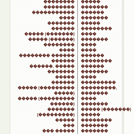
��������
�����
��������
�������
�����������
������
����
�������
�������
�����
������
��������
����� (�������)
����
����� (������)
�������
��������
����
����
����
�������� ������
������
������
��������
������, �����
������
�������
�������
�����
����
������
���������
����� (���������
���������,
�����)
�������
����� (���������
����
������)
�������
�������
����� (�������)
(���������)
�����
�����
��������
���
�������
��� �����
�������