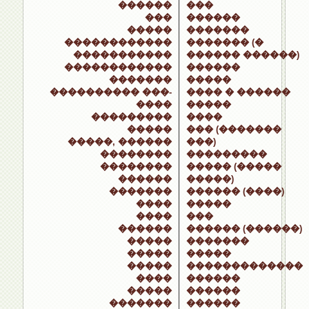
������
���
���
������
�����
�������
������������
������� (�
�����������
������ ������)
������������
������
�������
�����
���������� ���-
���� � ������
����
�����
���������
����
�����
��� (�������
�����, ������
���)
��������
���������
��������
����� (�����
������
�����)
�������
������ (����)
����
�����
����
���
������
������ (������)
�����
�������
�����
�����
�����
�������������
����
������
�����
������
�������
������