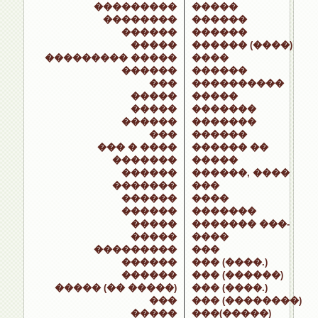
���������
�����
��������
������
������
������
�����
������ (����)
��������� �����
����
������
������
���
����������
�����
�����
�����
�������
������
�������
���
������
��� � ����
������ ��
�������
�����
������
������, ����
�������
���
������
����
������
�������
�����
������� ���-
�����
����
���������
���
������
��� (����.)
������
��� (������)
����� (�� �����)
��� (����.)
���
��� (��������)
�����
���(�����)