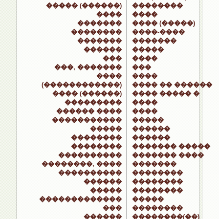
����� (������)
��������
����
����
�������
���� (�����)
��������
����-����
�������
�������
������
�����
���
����
���, �������
���
����
����
(������������)
���� �� ������
���� (������)
���� ����� �
���������
����
������ ����
����
�����������
�����
�����
������
��������
������
��������
������� �����
����������
������� ����
��������, ����
�������
����������
��������
������
��������
�����
��������
�������������
�����
���
��������
������
��������(��)