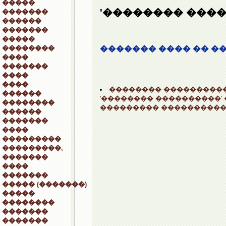
�����
'�������� ���
�������
������
�������
�����
��������
������� ���� �� ��
����
�������
����
����
�������� ���������
������
'�������� ����������'
��������
��������� ����������
������
�������
����
���������
���������,
�������
����
�������
����� (�������)
�����
��������
�������
�������