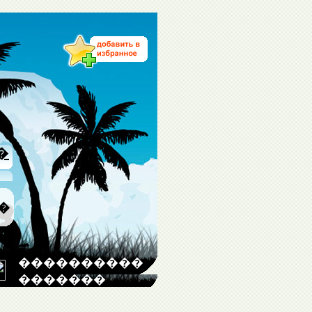
�
�
����������
�������