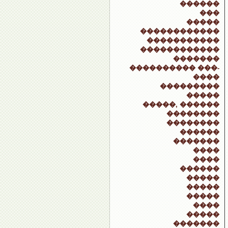
������
���
�����
������������
�����������
������������
�������
���������� ���-
����
���������
�����
�����, ������
��������
��������
������
�������
����
����
������
�����
�����
�����
����
�����
�������