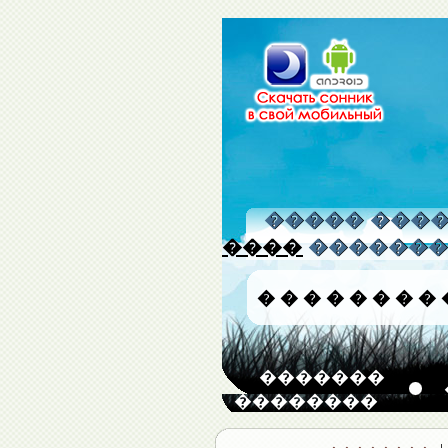
����� �����
����
�������
�
�
�
�
�
�
�
�
�������
��������