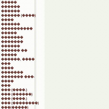
�����
������
������
������ (����)
����
������
����������
�����
�������
�������
������
������ ��
�����
������, ����
���
����
�������
������� ���-
����
���
��� (����.)
��� (������)
��� (����.)
��� (��������)
���(�����)