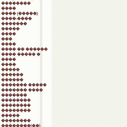
��������
����
���� (�����)
����-����
�������
�����
����
���
����
���� �� ������
���� ����� �
����
����
�����
������
������
������� �����
������� ����
�������
��������
��������
��������
�����
��������
��������(��)