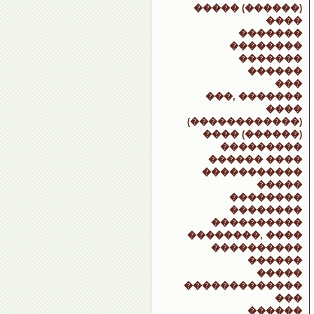
����� (������)
����
�������
��������
�������
������
���
���, �������
����
(������������)
���� (������)
���������
������ ����
�����������
�����
��������
��������
����������
��������, ����
����������
������
�����
�������������
���
������