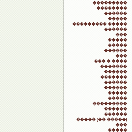
���������
��������
������
�����
��������� �����
������
���
�����
�����
������
���
��� � ����
�������
������
�������
������
������
�����
�����
���������
������
������
����� (�� �����)
���
�����