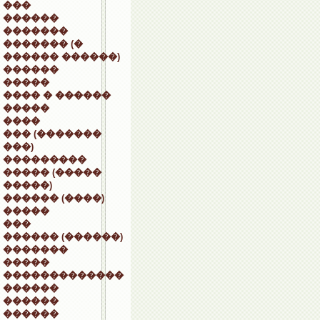
���
������
�������
������� (�
������ ������)
������
�����
���� � ������
�����
����
��� (�������
���)
���������
����� (�����
�����)
������ (����)
�����
���
������ (������)
�������
�����
�������������
������
������
������