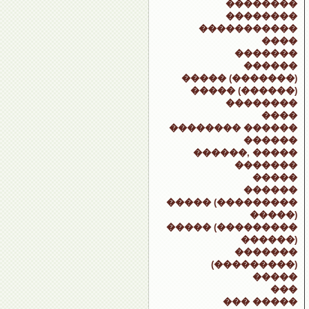
��������
��������
�����������
����
�������
������
����� (�������)
����� (������)
��������
����
�������� ������
������
������, �����
�������
�����
������
����� (���������
�����)
����� (���������
������)
�������
(���������)
�����
���
��� �����