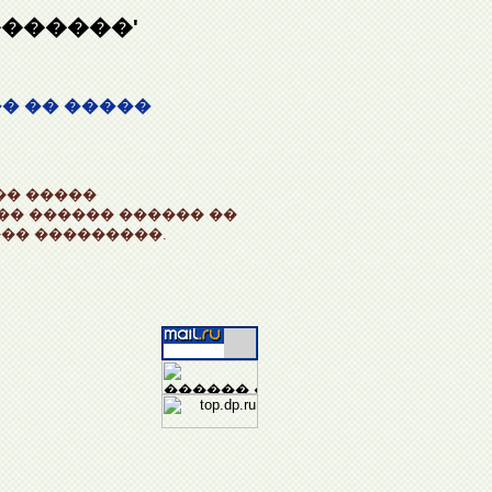
�������'
� �� �����
�� �����
 �� ������ ������ ��
�� ���������.