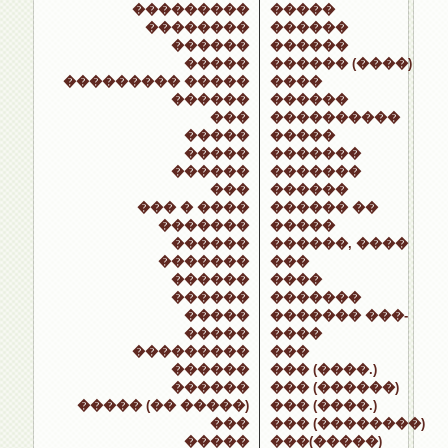
���������
�����
��������
������
������
������
�����
������ (����)
��������� �����
����
������
������
���
����������
�����
�����
�����
�������
������
�������
���
������
��� � ����
������ ��
�������
�����
������
������, ����
�������
���
������
����
������
�������
�����
������� ���-
�����
����
���������
���
������
��� (����.)
������
��� (������)
����� (�� �����)
��� (����.)
���
��� (��������)
�����
���(�����)