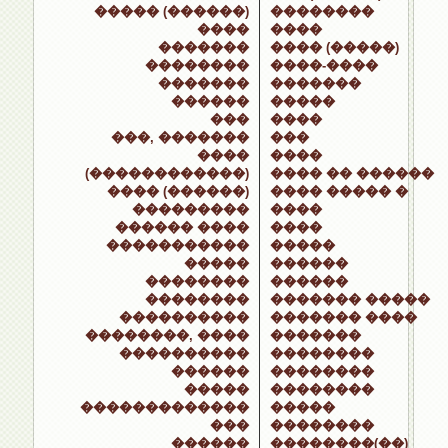
����� (������)
��������
����
����
�������
���� (�����)
��������
����-����
�������
�������
������
�����
���
����
���, �������
���
����
����
(������������)
���� �� ������
���� (������)
���� ����� �
���������
����
������ ����
����
�����������
�����
�����
������
��������
������
��������
������� �����
����������
������� ����
��������, ����
�������
����������
��������
������
��������
�����
��������
�������������
�����
���
��������
������
��������(��)