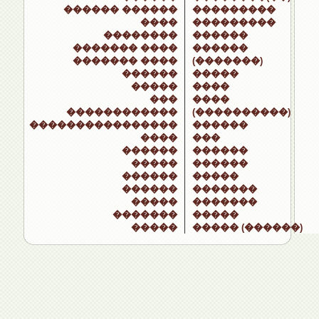
������ ������
���������
����
���������
��������
������
������� ����
������
������� ����
(�������)
������
�����
�����
����
���
����
������������
(����������)
����������������
������
����
���
������
������
�����
������
������
�����
������
�������
�����
�������
�������
�����
�����
����� (������)