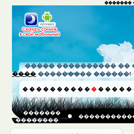
������� 
����� ���������� �� 
����
��������� ������!
�
�
�
�
�
�
�
�
�
�
�
�
�
�
�
�
�������
����������
��������