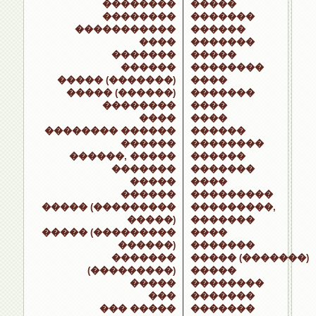
��������
�����
��������
�������
�����������
������
����
�������
�������
�����
������
��������
����� (�������)
����
����� (������)
�������
��������
����
����
����
�������� ������
������
������
��������
������, �����
������
�������
�������
�����
����
������
���������
����� (���������
���������,
�����)
�������
����� (���������
����
������)
�������
�������
����� (�������)
(���������)
�����
�����
��������
���
�������
��� �����
�������