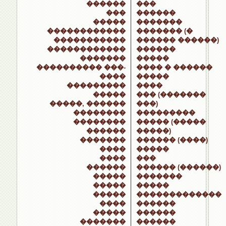
������
���
���
������
�����
�������
������������
������� (�
�����������
������ ������)
������������
������
�������
�����
���������� ���-
���� � ������
����
�����
���������
����
�����
��� (�������
�����, ������
���)
��������
���������
��������
����� (�����
������
�����)
�������
������ (����)
����
�����
����
���
������
������ (������)
�����
�������
�����
�����
�����
�������������
����
������
�����
������
�������
������