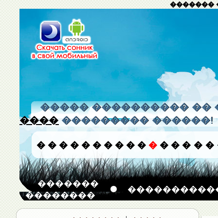
������� 
����� ���������� �� 
����
��������� ������!
�
�
�
�
�
�
�
�
�
�
�
�
�
�
�
�
�������
����������
��������