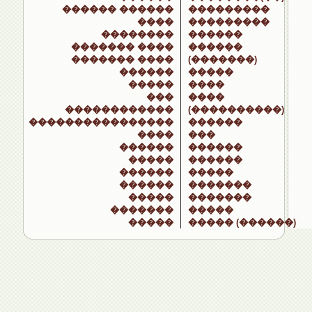
������ ������
���������
����
���������
��������
������
������� ����
������
������� ����
(�������)
������
�����
�����
����
���
����
������������
(����������)
����������������
������
����
���
������
������
�����
������
������
�����
������
�������
�����
�������
�������
�����
�����
����� (������)