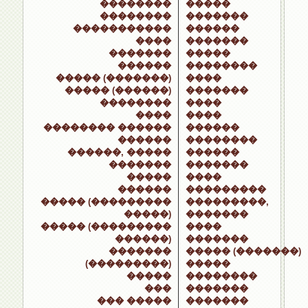
��������
�����
��������
�������
�����������
������
����
�������
�������
�����
������
��������
����� (�������)
����
����� (������)
�������
��������
����
����
����
�������� ������
������
������
��������
������, �����
������
�������
�������
�����
����
������
���������
����� (���������
���������,
�����)
�������
����� (���������
����
������)
�������
�������
����� (�������)
(���������)
�����
�����
��������
���
�������
��� �����
�������