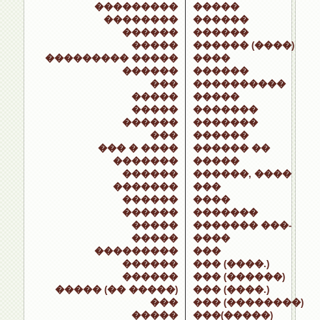
���������
�����
��������
������
������
������
�����
������ (����)
��������� �����
����
������
������
���
����������
�����
�����
�����
�������
������
�������
���
������
��� � ����
������ ��
�������
�����
������
������, ����
�������
���
������
����
������
�������
�����
������� ���-
�����
����
���������
���
������
��� (����.)
������
��� (������)
����� (�� �����)
��� (����.)
���
��� (��������)
�����
���(�����)