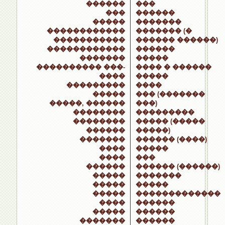
������
���
���
������
�����
�������
������������
������� (�
�����������
������ ������)
������������
������
�������
�����
���������� ���-
���� � ������
����
�����
���������
����
�����
��� (�������
�����, ������
���)
��������
���������
��������
����� (�����
������
�����)
�������
������ (����)
����
�����
����
���
������
������ (������)
�����
�������
�����
�����
�����
�������������
����
������
�����
������
�������
������