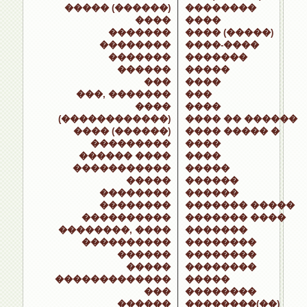
����� (������)
��������
����
����
�������
���� (�����)
��������
����-����
�������
�������
������
�����
���
����
���, �������
���
����
����
(������������)
���� �� ������
���� (������)
���� ����� �
���������
����
������ ����
����
�����������
�����
�����
������
��������
������
��������
������� �����
����������
������� ����
��������, ����
�������
����������
��������
������
��������
�����
��������
�������������
�����
���
��������
������
��������(��)