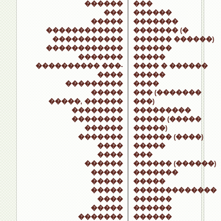
������
���
���
������
�����
�������
������������
������� (�
�����������
������ ������)
������������
������
�������
�����
���������� ���-
���� � ������
����
�����
���������
����
�����
��� (�������
�����, ������
���)
��������
���������
��������
����� (�����
������
�����)
�������
������ (����)
����
�����
����
���
������
������ (������)
�����
�������
�����
�����
�����
�������������
����
������
�����
������
�������
������