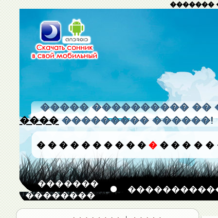
������� 
����� ���������� �� 
����
��������� ������!
�
�
�
�
�
�
�
�
�
�
�
�
�
�
�
�
�������
����������
��������