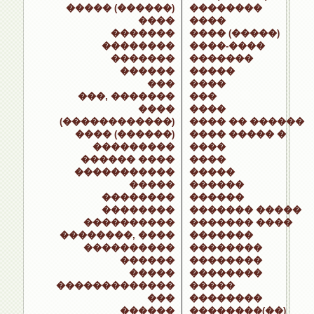
����� (������)
��������
����
����
�������
���� (�����)
��������
����-����
�������
�������
������
�����
���
����
���, �������
���
����
����
(������������)
���� �� ������
���� (������)
���� ����� �
���������
����
������ ����
����
�����������
�����
�����
������
��������
������
��������
������� �����
����������
������� ����
��������, ����
�������
����������
��������
������
��������
�����
��������
�������������
�����
���
��������
������
��������(��)