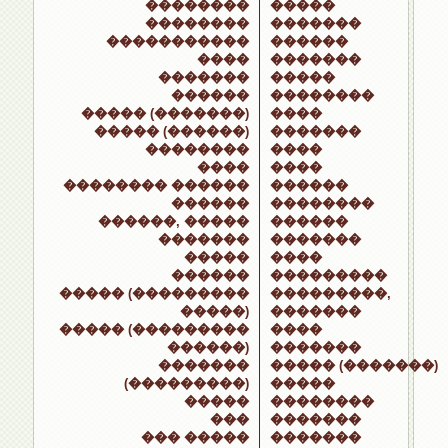
��������
�����
��������
�������
�����������
������
����
�������
�������
�����
������
��������
����� (�������)
����
����� (������)
�������
��������
����
����
����
�������� ������
������
������
��������
������, �����
������
�������
�������
�����
����
������
���������
����� (���������
���������,
�����)
�������
����� (���������
����
������)
�������
�������
����� (�������)
(���������)
�����
�����
��������
���
�������
��� �����
�������