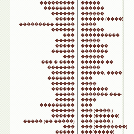
���������
�����
��������
������
������
������
�����
������ (����)
��������� �����
����
������
������
���
����������
�����
�����
�����
�������
������
�������
���
������
��� � ����
������ ��
�������
�����
������
������, ����
�������
���
������
����
������
�������
�����
������� ���-
�����
����
���������
���
������
��� (����.)
������
��� (������)
����� (�� �����)
��� (����.)
���
��� (��������)
�����
���(�����)