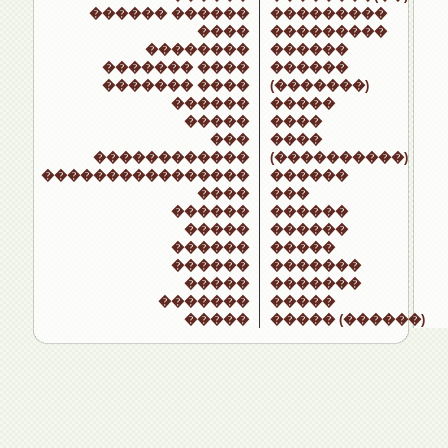
������ ������
���������
����
���������
��������
������
������� ����
������
������� ����
(�������)
������
�����
�����
����
���
����
������������
(����������)
����������������
������
����
���
������
������
�����
������
������
�����
������
�������
�����
�������
�������
�����
�����
����� (������)