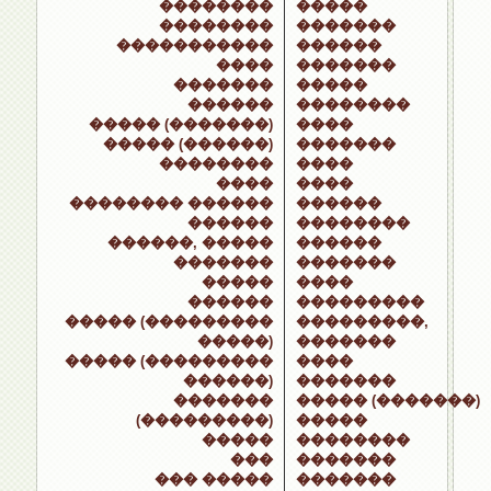
��������
�����
��������
�������
�����������
������
����
�������
�������
�����
������
��������
����� (�������)
����
����� (������)
�������
��������
����
����
����
�������� ������
������
������
��������
������, �����
������
�������
�������
�����
����
������
���������
����� (���������
���������,
�����)
�������
����� (���������
����
������)
�������
�������
����� (�������)
(���������)
�����
�����
��������
���
�������
��� �����
�������