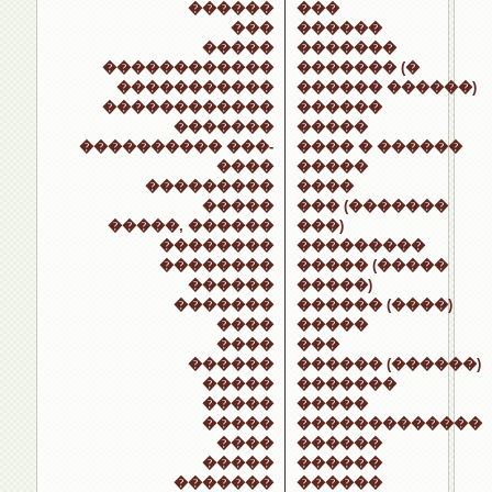
������
���
���
������
�����
�������
������������
������� (�
�����������
������ ������)
������������
������
�������
�����
���������� ���-
���� � ������
����
�����
���������
����
�����
��� (�������
�����, ������
���)
��������
���������
��������
����� (�����
������
�����)
�������
������ (����)
����
�����
����
���
������
������ (������)
�����
�������
�����
�����
�����
�������������
����
������
�����
������
�������
������