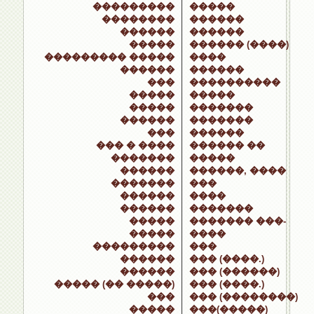
���������
�����
��������
������
������
������
�����
������ (����)
��������� �����
����
������
������
���
����������
�����
�����
�����
�������
������
�������
���
������
��� � ����
������ ��
�������
�����
������
������, ����
�������
���
������
����
������
�������
�����
������� ���-
�����
����
���������
���
������
��� (����.)
������
��� (������)
����� (�� �����)
��� (����.)
���
��� (��������)
�����
���(�����)