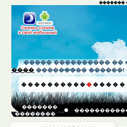
������� 
����� ���������� �� 
����
��������� ������!
�
�
�
�
�
�
�
�
�
�
�
�
�
�
�
�
�������
����������
��������