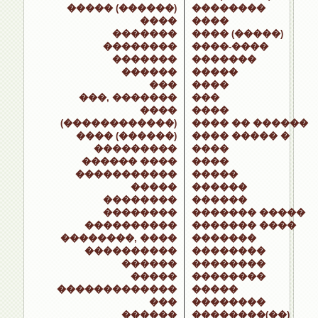
����� (������)
��������
����
����
�������
���� (�����)
��������
����-����
�������
�������
������
�����
���
����
���, �������
���
����
����
(������������)
���� �� ������
���� (������)
���� ����� �
���������
����
������ ����
����
�����������
�����
�����
������
��������
������
��������
������� �����
����������
������� ����
��������, ����
�������
����������
��������
������
��������
�����
��������
�������������
�����
���
��������
������
��������(��)