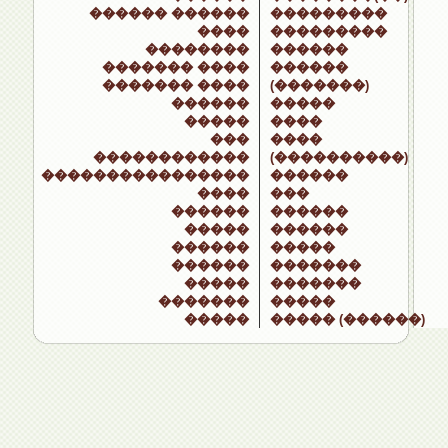
������ ������
���������
����
���������
��������
������
������� ����
������
������� ����
(�������)
������
�����
�����
����
���
����
������������
(����������)
����������������
������
����
���
������
������
�����
������
������
�����
������
�������
�����
�������
�������
�����
�����
����� (������)