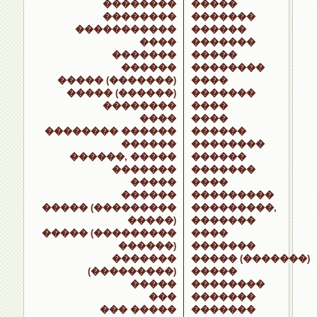
��������
�����
��������
�������
�����������
������
����
�������
�������
�����
������
��������
����� (�������)
����
����� (������)
�������
��������
����
����
����
�������� ������
������
������
��������
������, �����
������
�������
�������
�����
����
������
���������
����� (���������
���������,
�����)
�������
����� (���������
����
������)
�������
�������
����� (�������)
(���������)
�����
�����
��������
���
�������
��� �����
�������