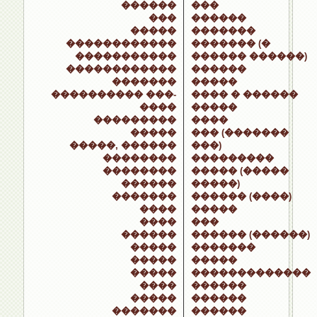
������
���
���
������
�����
�������
������������
������� (�
�����������
������ ������)
������������
������
�������
�����
���������� ���-
���� � ������
����
�����
���������
����
�����
��� (�������
�����, ������
���)
��������
���������
��������
����� (�����
������
�����)
�������
������ (����)
����
�����
����
���
������
������ (������)
�����
�������
�����
�����
�����
�������������
����
������
�����
������
�������
������