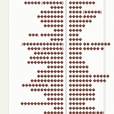
����� (������)
��������
����
����
�������
���� (�����)
��������
����-����
�������
�������
������
�����
���
����
���, �������
���
����
����
(������������)
���� �� ������
���� (������)
���� ����� �
���������
����
������ ����
����
�����������
�����
�����
������
��������
������
��������
������� �����
����������
������� ����
��������, ����
�������
����������
��������
������
��������
�����
��������
�������������
�����
���
��������
������
��������(��)