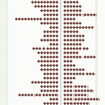
���������
�����
��������
������
������
������
�����
������ (����)
��������� �����
����
������
������
���
����������
�����
�����
�����
�������
������
�������
���
������
��� � ����
������ ��
�������
�����
������
������, ����
�������
���
������
����
������
�������
�����
������� ���-
�����
����
���������
���
������
��� (����.)
������
��� (������)
����� (�� �����)
��� (����.)
���
��� (��������)
�����
���(�����)