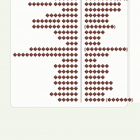
������ ������
���������
����
���������
��������
������
������� ����
������
������� ����
(�������)
������
�����
�����
����
���
����
������������
(����������)
����������������
������
����
���
������
������
�����
������
������
�����
������
�������
�����
�������
�������
�����
�����
����� (������)