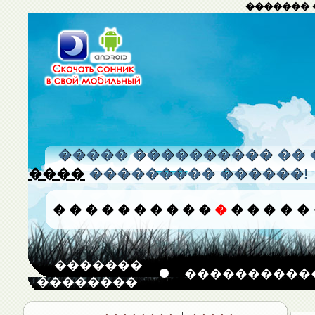
������� 
����� ���������� �� 
����
��������� ������!
�
�
�
�
�
�
�
�
�
�
�
�
�
�
�
�
�������
����������
��������