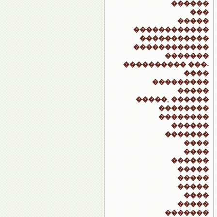
������
���
�����
������������
�����������
������������
�������
���������� ���-
����
���������
�����
�����, ������
��������
��������
������
�������
����
����
������
�����
�����
�����
����
�����
�������