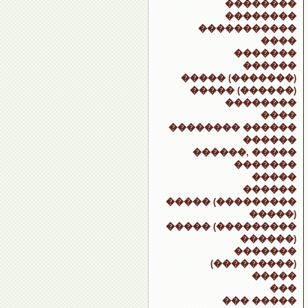
��������
��������
�����������
����
�������
������
����� (�������)
����� (������)
��������
����
�������� ������
������
������, �����
�������
�����
������
����� (���������
�����)
����� (���������
������)
�������
(���������)
�����
���
��� �����