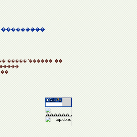
 [ ���������
 ����� '������' ��
������
��.