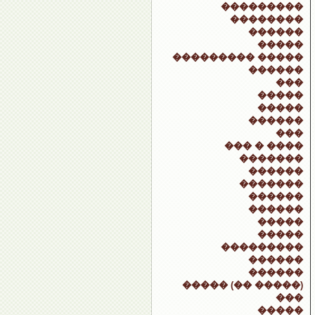
���������
��������
������
�����
��������� �����
������
���
�����
�����
������
���
��� � ����
�������
������
�������
������
������
�����
�����
���������
������
������
����� (�� �����)
���
�����