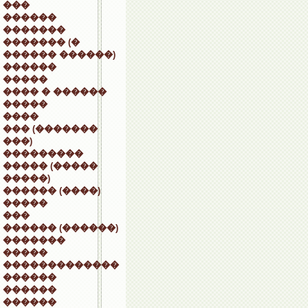
���
������
�������
������� (�
������ ������)
������
�����
���� � ������
�����
����
��� (�������
���)
���������
����� (�����
�����)
������ (����)
�����
���
������ (������)
�������
�����
�������������
������
������
������