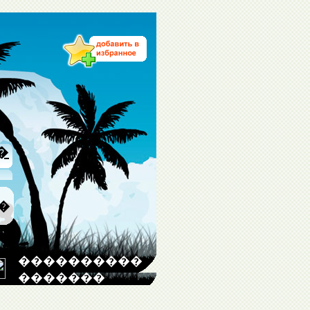
�
�
����������
�������