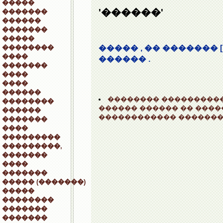
�����
'������'
�������
������
�������
�����
��������
����� , �� �������
����
������ .
�������
����
����
������
�������� �����������
��������
������ ������ �� ���
������
������������ �������
�������
����
���������
���������,
�������
����
�������
����� (�������)
�����
��������
�������
�������