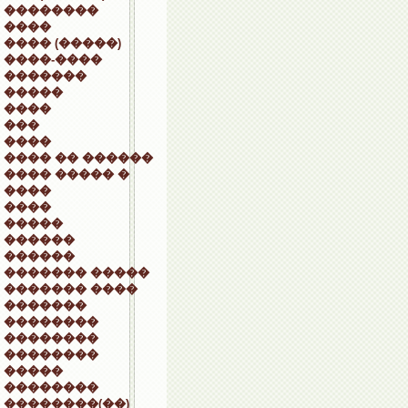
��������
����
���� (�����)
����-����
�������
�����
����
���
����
���� �� ������
���� ����� �
����
����
�����
������
������
������� �����
������� ����
�������
��������
��������
��������
�����
��������
��������(��)