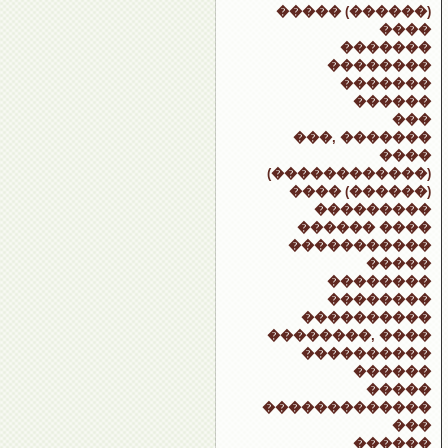
����� (������)
����
�������
��������
�������
������
���
���, �������
����
(������������)
���� (������)
���������
������ ����
�����������
�����
��������
��������
����������
��������, ����
����������
������
�����
�������������
���
������