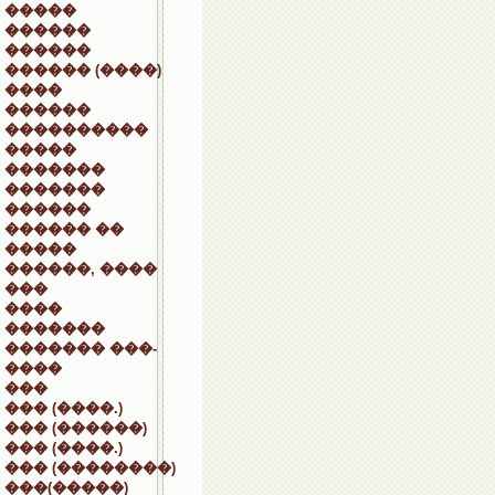
�����
������
������
������ (����)
����
������
����������
�����
�������
�������
������
������ ��
�����
������, ����
���
����
�������
������� ���-
����
���
��� (����.)
��� (������)
��� (����.)
��� (��������)
���(�����)