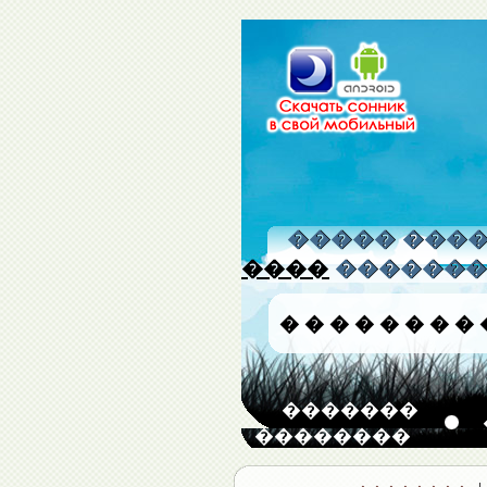
����� �����
����
�������
�
�
�
�
�
�
�
�
�������
��������