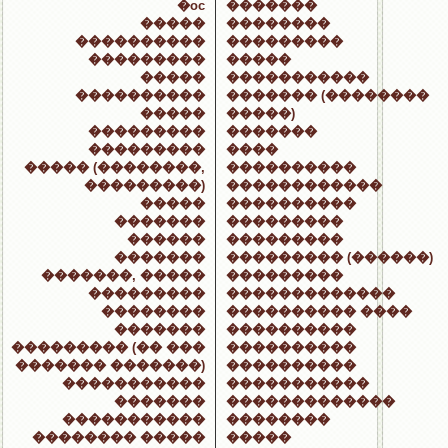
�oc
�������
�����
��������
����������
���������
���������
�����
�����
�����������
����������
������� (��������
�����
�����)
���������
�������
���������
����
����� (��������,
����������
���������)
������������
�����
����������
�������
���������
������
���������
�������
��������� (������)
�������, �����
���������
���������
�������������
��������
���������� ����
�������
����������
��������� (�� ���
����������
������� �������)
����������
�����������
�����������
�������
�������������
�����������
��������
�������� �����
�����