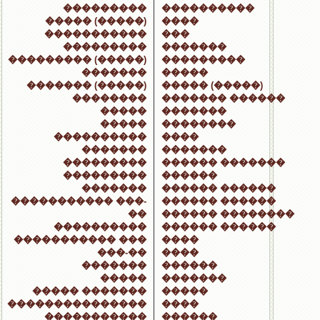
���������
����������
����� (�����)
����
�����������
���
���������
�������
��������� (�����)
���������
�������
�����
������� (�����)
����� (�����)
��������
������� ������
�����
�������
�����
��������
����������
����
�������
�������
���������
������ �������
���������
������
�������
������ ������
����������� ���-
������ ������
��
������ ��������
����������
������ ������
����������� ���
����
���-��
����
�������
������
�����
�������
����� �������
�����
���������������
����
�����������
������