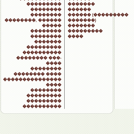
���������
�������
��������
������
��������
������ (���������
��������, ������
�������)
�����
�������
��������
���������
��������
����
�������
���������
����������
�������� ���-
����
��������
�������� ����
���������������
����
��������
���������
���������
����������