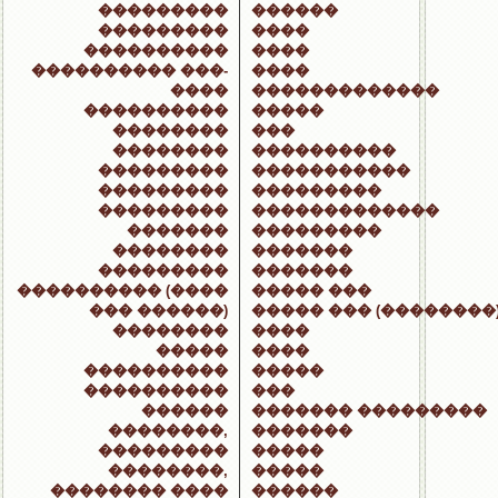
���������
������
���������
����
����������
����
���������� ���-
����
����
�������������
����������
�����
��������
���
��������
����������
���������
�����������
���������
���������
���������
�������������
�������
���������
��������
�������
���������
�������
���������� (����
����� ���
��� ������)
����� ��� (��������
��������
����
�����
����
����������
�����
����������
���
������
������� ���������
��������,
�������
���������
�����
��������,
�����
�������� ����
������