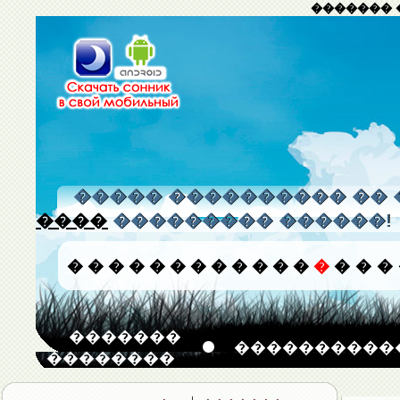
������� 
����� ���������� �� 
����
��������� ������!
�
�
�
�
�
�
�
�
�
�
�
�
�
�
�
�
�������
����������
��������