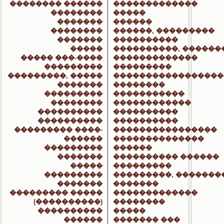
�������� ������
�������������
��������
�����
�������
������
��������
������, ���������
�������
����������
�����
����������, ������
����� ���-����
�������������
���������
���������
���������, �����
�����������������
�������
��������
���������
�����������
��������
������������
����������
����������
����������
����������
��������� ����-
����������������
������
��������������
���������
������
�������
���������� ������
�����
���������
���������
���������, �������
�������
�������
��������� �����
�������������
(����������)
��������
����������
�����
������
������� ���