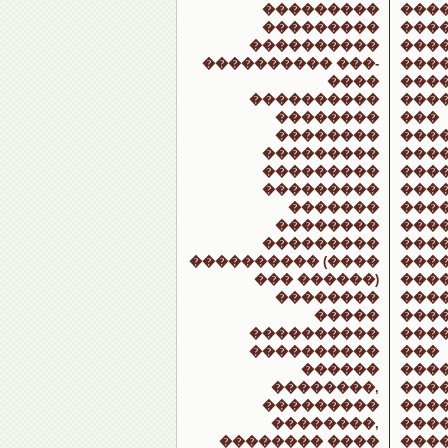
���������
���
���������
���
����������
���
���������� ���-
���
����
���
����������
���
��������
���
��������
���
���������
���
���������
���
���������
���
�������
���
��������
���
���������
���
���������� (����
����
��� ������)
����
��������
���
�����
���
����������
���
����������
���
������
���
��������,
���
���������
���
��������,
���
�������� ����
���