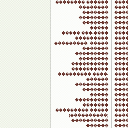
�������� ������
���
��������
���
�������
���
��������
����
�������
���
�����
���
����� ���-����
���
���������
���
���������, �����
���
�������
���
���������
���
��������
���
����������
���
����������
���
��������� ����-
���
������
���
���������
���
�������
���
�����
���
���������
���
�������
���
��������� �����
���
(����������)
���
����������
���
������
���