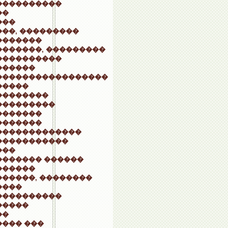
����������
��
���
��, ���������
�������
�������, ���������
����������
������
�����������������
�����
��������
���������
�������
�������
�������������
�����������
���
������� ������
������
������, ��������
����
����������
�����
��
���� ���