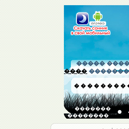
����� �����
����
�������
�
�
�
�
�
�
�
�
�������
��������