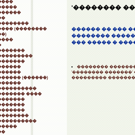
����
'�������� ��
�����
������
��
��������
��� (��������
������ �� ��� �
�)
�������� �����
����
��� ����� � ���
�
�������
���������
�������
�������� ������
������
'�������� �������'
������
��������� �������
����� (������)
������
����������
������� ����
�������
�������
�������
��������
����������
�����
��