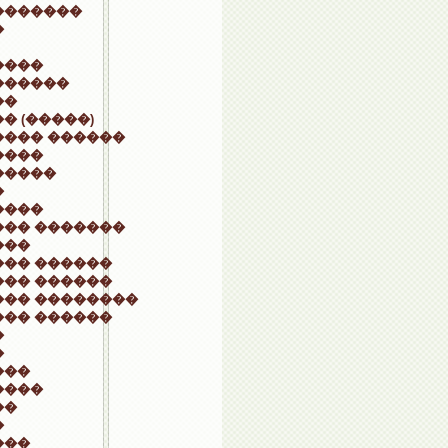
�������
�
����
������
��
� (�����)
���� ������
����
�����
�
����
��� �������
���
��� ������
��� ������
��� ��������
��� ������
�
�
���
����
��
�
���