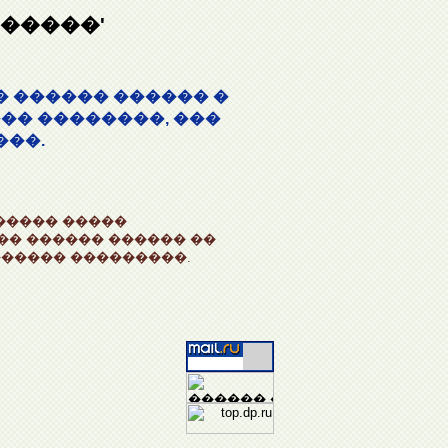
�����'
� ������ ������ �
�� ��������, ���
���.
����� �����
 �� ������ ������ ��
����� ���������.