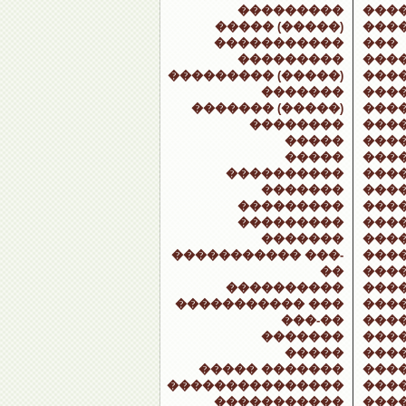
���������
���
����� (�����)
���
�����������
���
���������
���
��������� (�����)
���
�������
���
������� (�����)
����
��������
���
�����
���
�����
���
����������
���
�������
���
���������
���
���������
���
�������
���
����������� ���-
���
��
���
����������
���
����������� ���
���
���-��
���
�������
���
�����
���
����� �������
���
���������������
���
�����������
���