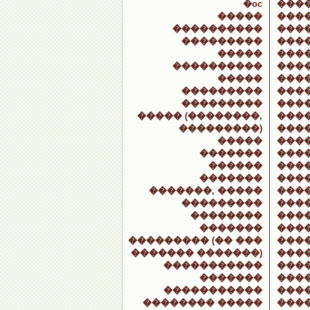
�oc
���
�����
���
����������
���
���������
���
�����
���
����������
����
�����
����
���������
���
���������
���
����� (��������,
���
���������)
���
�����
���
�������
���
������
���
�������
����
�������, �����
���
���������
���
��������
���
�������
���
��������� (�� ���
���
������� �������)
���
�����������
���
�������
���
�����������
���
�������� �����
���