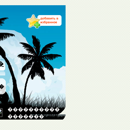
�
�
����������
�������