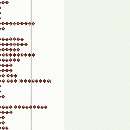
���
�
�
�
����������
��
�������
��������
������
����������
������
����
����
� ���
� ��� (��������)
�
�
��
���� ���������
����
��
��
���