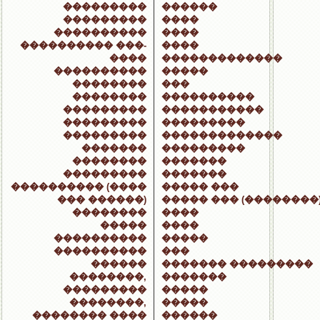
���������
������
���������
����
����������
����
���������� ���-
����
����
�������������
����������
�����
��������
���
��������
����������
���������
�����������
���������
���������
���������
�������������
�������
���������
��������
�������
���������
�������
���������� (����
����� ���
��� ������)
����� ��� (��������
��������
����
�����
����
����������
�����
����������
���
������
������� ���������
��������,
�������
���������
�����
��������,
�����
�������� ����
������