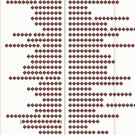
�������� ������
�������������
��������
�����
�������
������
��������
������, ���������
�������
����������
�����
����������, ������
����� ���-����
�������������
���������
���������
���������, �����
�����������������
�������
��������
���������
�����������
��������
������������
����������
����������
����������
����������
��������� ����-
����������������
������
��������������
���������
������
�������
���������� ������
�����
���������
���������
���������, �������
�������
�������
��������� �����
�������������
(����������)
��������
����������
�����
������
������� ���