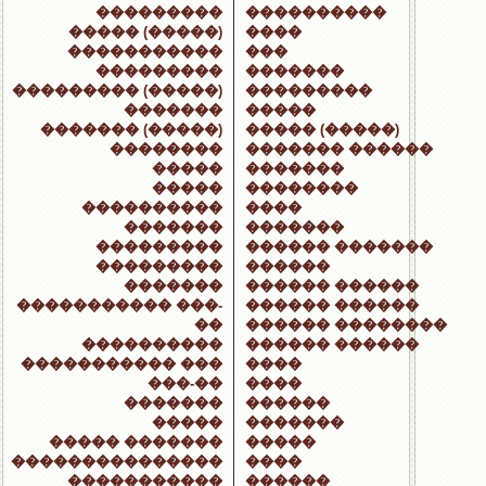
���������
����������
����� (�����)
����
�����������
���
���������
�������
��������� (�����)
���������
�������
�����
������� (�����)
����� (�����)
��������
������� ������
�����
�������
�����
��������
����������
����
�������
�������
���������
������ �������
���������
������
�������
������ ������
����������� ���-
������ ������
��
������ ��������
����������
������ ������
����������� ���
����
���-��
����
�������
������
�����
�������
����� �������
�����
���������������
����
�����������
������