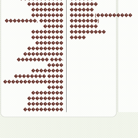
���������
�������
��������
������
��������
������ (���������
��������, ������
�������)
�����
�������
��������
���������
��������
����
�������
���������
����������
�������� ���-
����
��������
�������� ����
���������������
����
��������
���������
���������
����������