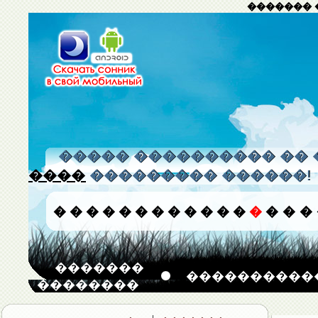
������� 
����� ���������� �� 
����
��������� ������!
�
�
�
�
�
�
�
�
�
�
�
�
�
�
�
�
�������
����������
��������