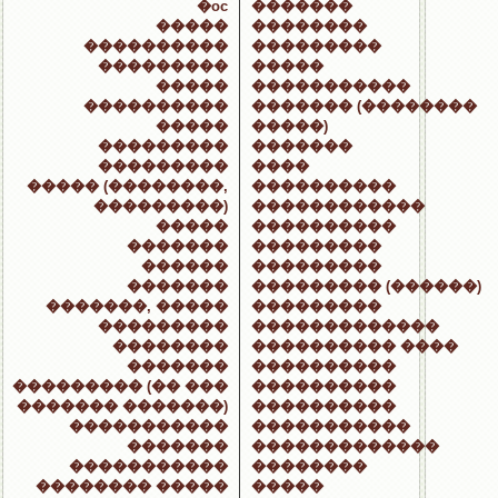
�oc
�������
�����
��������
����������
���������
���������
�����
�����
�����������
����������
������� (��������
�����
�����)
���������
�������
���������
����
����� (��������,
����������
���������)
������������
�����
����������
�������
���������
������
���������
�������
��������� (������)
�������, �����
���������
���������
�������������
��������
���������� ����
�������
����������
��������� (�� ���
����������
������� �������)
����������
�����������
�����������
�������
�������������
�����������
��������
�������� �����
�����