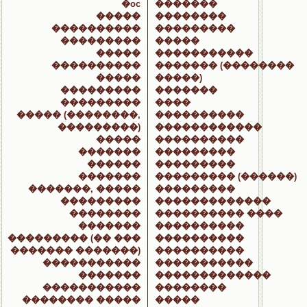
�oc
�������
�����
��������
����������
���������
���������
�����
�����
�����������
����������
������� (��������
�����
�����)
���������
�������
���������
����
����� (��������,
����������
���������)
������������
�����
����������
�������
���������
������
���������
�������
��������� (������)
�������, �����
���������
���������
�������������
��������
���������� ����
�������
����������
��������� (�� ���
����������
������� �������)
����������
�����������
�����������
�������
�������������
�����������
��������
�������� �����
�����