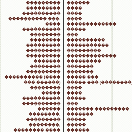
���������
������
���������
����
����������
����
���������� ���-
����
����
�������������
����������
�����
��������
���
��������
����������
���������
�����������
���������
���������
���������
�������������
�������
���������
��������
�������
���������
�������
���������� (����
����� ���
��� ������)
����� ��� (��������
��������
����
�����
����
����������
�����
����������
���
������
������� ���������
��������,
�������
���������
�����
��������,
�����
�������� ����
������