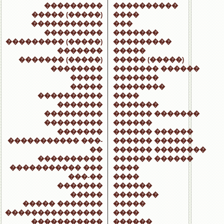
���������
����������
����� (�����)
����
�����������
���
���������
�������
��������� (�����)
���������
�������
�����
������� (�����)
����� (�����)
��������
������� ������
�����
�������
�����
��������
����������
����
�������
�������
���������
������ �������
���������
������
�������
������ ������
����������� ���-
������ ������
��
������ ��������
����������
������ ������
����������� ���
����
���-��
����
�������
������
�����
�������
����� �������
�����
���������������
����
�����������
������