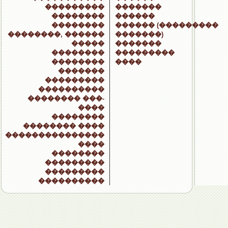
���������
�������
��������
������
��������
������ (���������
��������, ������
�������)
�����
�������
��������
���������
��������
����
�������
���������
����������
�������� ���-
����
��������
�������� ����
���������������
����
��������
���������
���������
����������