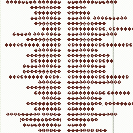
�������� ������
�������������
��������
�����
�������
������
��������
������, ���������
�������
����������
�����
����������, ������
����� ���-����
�������������
���������
���������
���������, �����
�����������������
�������
��������
���������
�����������
��������
������������
����������
����������
����������
����������
��������� ����-
����������������
������
��������������
���������
������
�������
���������� ������
�����
���������
���������
���������, �������
�������
�������
��������� �����
�������������
(����������)
��������
����������
�����
������
������� ���