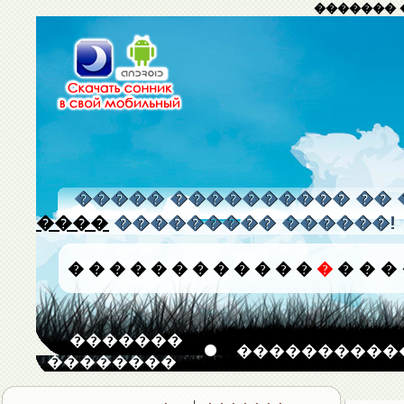
������� 
����� ���������� �� 
����
��������� ������!
�
�
�
�
�
�
�
�
�
�
�
�
�
�
�
�
�������
����������
��������