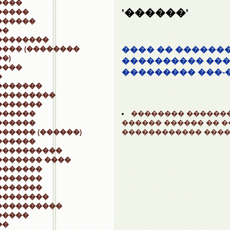
����
'������'
�����
������
��
��������
��� (��������
���� �� �������
�)
���������� ����
����
��������� ���-�
�
�������
���������
�������
�������� �������
������
������ ������ �� 
������
������������ ����
����� (������)
������
����������
������� ����
�������
�������
�������
��������
����������
�����
��