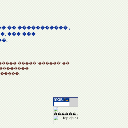
� �� ����������� ,
, ��� ���
�.
���� ����� '������' ��
���������
�����.