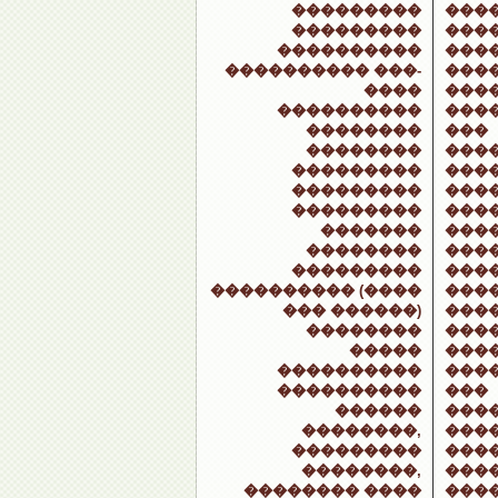
���������
���
���������
���
����������
���
���������� ���-
���
����
���
����������
���
��������
���
��������
���
���������
���
���������
���
���������
���
�������
���
��������
���
���������
���
���������� (����
����
��� ������)
����
��������
���
�����
���
����������
���
����������
���
������
���
��������,
���
���������
���
��������,
���
�������� ����
���