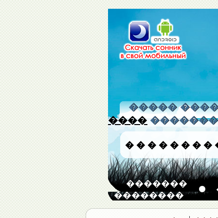
����� �����
����
�������
�
�
�
�
�
�
�
�
�������
��������