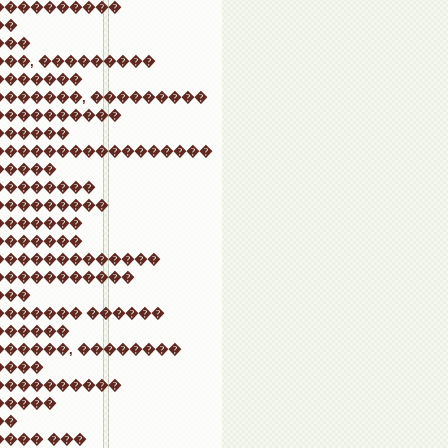
����������
��
���
��, ���������
�������
�������, ���������
����������
������
�����������������
�����
��������
���������
�������
�������
�������������
�����������
���
������� ������
������
������, ��������
����
����������
�����
��
���� ���