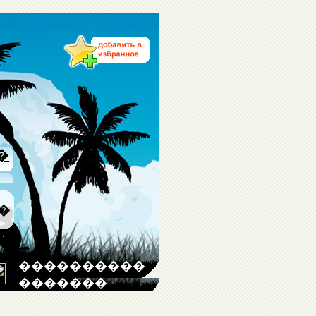
�
�
����������
�������