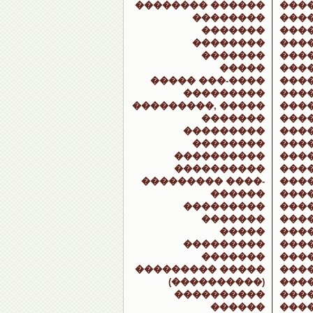
�������� ������
���
��������
���
�������
���
��������
����
�������
���
�����
���
����� ���-����
���
���������
���
���������, �����
���
�������
���
���������
���
��������
���
����������
���
����������
���
��������� ����-
���
������
���
���������
���
�������
���
�����
���
���������
���
�������
���
��������� �����
���
(����������)
���
����������
���
������
���