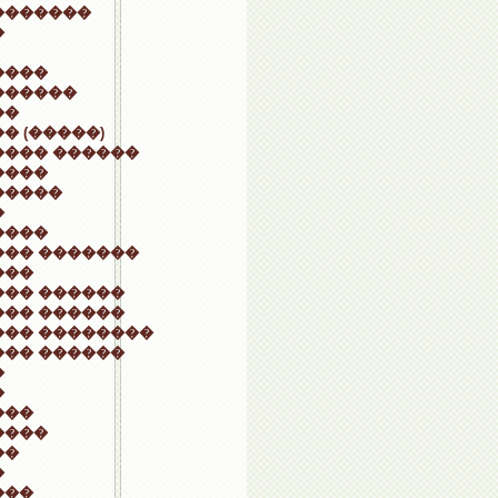
�������
�
����
������
��
� (�����)
���� ������
����
�����
�
����
��� �������
���
��� ������
��� ������
��� ��������
��� ������
�
�
���
����
��
�
���