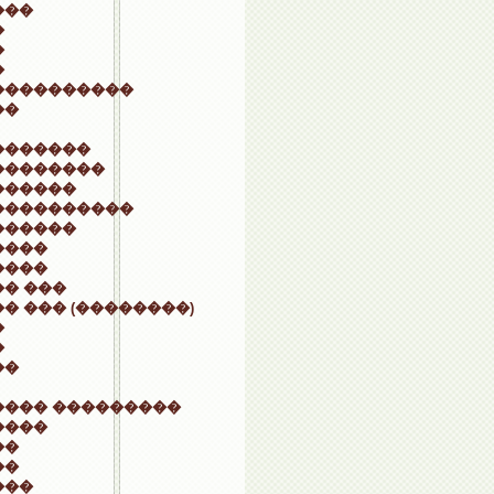
���
�
�
�
����������
��
�������
��������
������
����������
������
����
����
� ���
� ��� (��������)
�
�
��
���� ���������
����
��
��
���