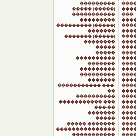
���������
���
����� (�����)
���
�����������
���
���������
���
��������� (�����)
���
�������
���
������� (�����)
����
��������
���
�����
���
�����
���
����������
���
�������
���
���������
���
���������
���
�������
���
����������� ���-
���
��
���
����������
���
����������� ���
���
���-��
���
�������
���
�����
���
����� �������
���
���������������
���
�����������
���