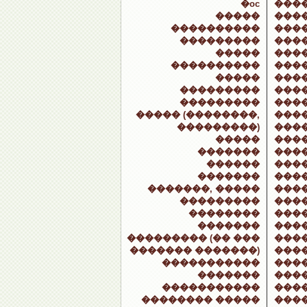
�oc
���
�����
���
����������
���
���������
���
�����
���
����������
����
�����
����
���������
���
���������
���
����� (��������,
���
���������)
���
�����
���
�������
���
������
���
�������
����
�������, �����
���
���������
���
��������
���
�������
���
��������� (�� ���
���
������� �������)
���
�����������
���
�������
���
�����������
���
�������� �����
���