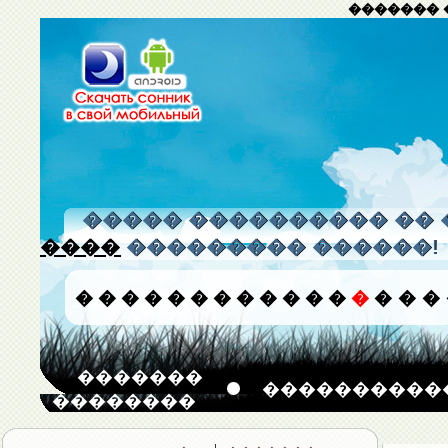
������� 
����� ���������� �� 
����
��������� ������!
�
�
�
�
�
�
�
�
�
�
�
�
�
�
�
�
�������
����������
��������