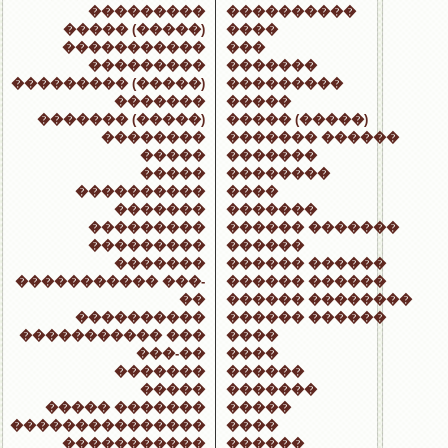
���������
����������
����� (�����)
����
�����������
���
���������
�������
��������� (�����)
���������
�������
�����
������� (�����)
����� (�����)
��������
������� ������
�����
�������
�����
��������
����������
����
�������
�������
���������
������ �������
���������
������
�������
������ ������
����������� ���-
������ ������
��
������ ��������
����������
������ ������
����������� ���
����
���-��
����
�������
������
�����
�������
����� �������
�����
���������������
����
�����������
������