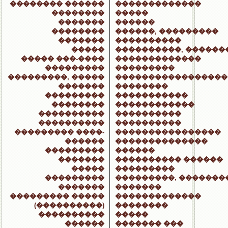
�������� ������
�������������
��������
�����
�������
������
��������
������, ���������
�������
����������
�����
����������, ������
����� ���-����
�������������
���������
���������
���������, �����
�����������������
�������
��������
���������
�����������
��������
������������
����������
����������
����������
����������
��������� ����-
����������������
������
��������������
���������
������
�������
���������� ������
�����
���������
���������
���������, �������
�������
�������
��������� �����
�������������
(����������)
��������
����������
�����
������
������� ���