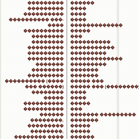
���������
������
���������
����
����������
����
���������� ���-
����
����
�������������
����������
�����
��������
���
��������
����������
���������
�����������
���������
���������
���������
�������������
�������
���������
��������
�������
���������
�������
���������� (����
����� ���
��� ������)
����� ��� (��������
��������
����
�����
����
����������
�����
����������
���
������
������� ���������
��������,
�������
���������
�����
��������,
�����
�������� ����
������