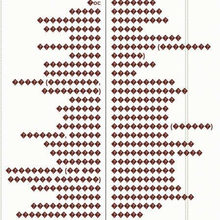
�oc
�������
�����
��������
����������
���������
���������
�����
�����
�����������
����������
������� (��������
�����
�����)
���������
�������
���������
����
����� (��������,
����������
���������)
������������
�����
����������
�������
���������
������
���������
�������
��������� (������)
�������, �����
���������
���������
�������������
��������
���������� ����
�������
����������
��������� (�� ���
����������
������� �������)
����������
�����������
�����������
�������
�������������
�����������
��������
�������� �����
�����