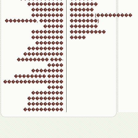
���������
�������
��������
������
��������
������ (���������
��������, ������
�������)
�����
�������
��������
���������
��������
����
�������
���������
����������
�������� ���-
����
��������
�������� ����
���������������
����
��������
���������
���������
����������