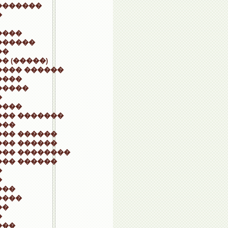
�������
�
����
������
��
� (�����)
���� ������
����
�����
�
����
��� �������
���
��� ������
��� ������
��� ��������
��� ������
�
�
���
����
��
�
���