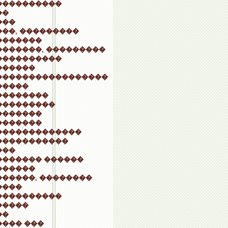
����������
��
���
��, ���������
�������
�������, ���������
����������
������
�����������������
�����
��������
���������
�������
�������
�������������
�����������
���
������� ������
������
������, ��������
����
����������
�����
��
���� ���