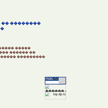
 �� ��������
��
����� �����
���� ������ ��
����� ���������.