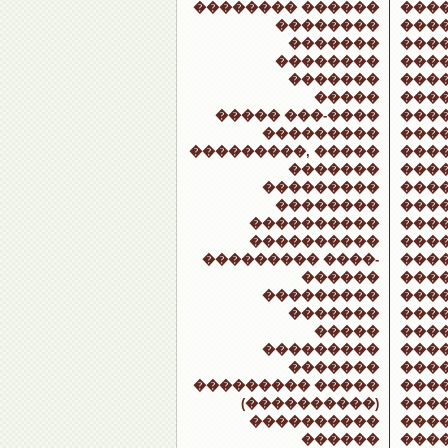
�������� ������
���
��������
���
�������
���
��������
����
�������
���
�����
���
����� ���-����
���
���������
���
���������, �����
���
�������
���
���������
���
��������
���
����������
���
����������
���
��������� ����-
���
������
���
���������
���
�������
���
�����
���
���������
���
�������
���
��������� �����
���
(����������)
���
����������
���
������
���