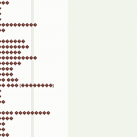
���
�
�
�
����������
��
�������
��������
������
����������
������
����
����
� ���
� ��� (��������)
�
�
��
���� ���������
����
��
��
���