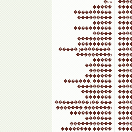
�oc
���
�����
���
����������
���
���������
���
�����
���
����������
����
�����
����
���������
���
���������
���
����� (��������,
���
���������)
���
�����
���
�������
���
������
���
�������
����
�������, �����
���
���������
���
��������
���
�������
���
��������� (�� ���
���
������� �������)
���
�����������
���
�������
���
�����������
���
�������� �����
���