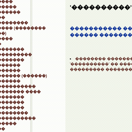
����
'����������'
�����
������
��
��������
��� (��������
����������� ��
�)
������ ������
����
�
�������
���������
�������� ������
�������
'����������' �� ��
������
��������� �������
������
����� (������)
������
����������
������� ����
�������
�������
�������
��������
����������
�����
��