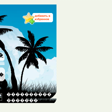
�
�
����������
�������