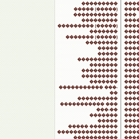
���������
���
����� (�����)
���
�����������
���
���������
���
��������� (�����)
���
�������
���
������� (�����)
����
��������
���
�����
���
�����
���
����������
���
�������
���
���������
���
���������
���
�������
���
����������� ���-
���
��
���
����������
���
����������� ���
���
���-��
���
�������
���
�����
���
����� �������
���
���������������
���
�����������
���