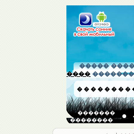
����� �����
����
�������
�
�
�
�
�
�
�
�
�������
��������