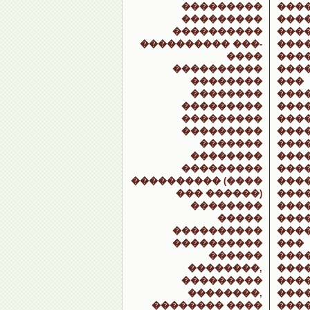
���������
���
���������
���
����������
���
���������� ���-
���
����
���
����������
���
��������
���
��������
���
���������
���
���������
���
���������
���
�������
���
��������
���
���������
���
���������� (����
����
��� ������)
����
��������
���
�����
���
����������
���
����������
���
������
���
��������,
���
���������
���
��������,
���
�������� ����
���