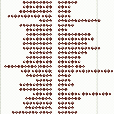
���������
������
���������
����
����������
����
���������� ���-
����
����
�������������
����������
�����
��������
���
��������
����������
���������
�����������
���������
���������
���������
�������������
�������
���������
��������
�������
���������
�������
���������� (����
����� ���
��� ������)
����� ��� (��������
��������
����
�����
����
����������
�����
����������
���
������
������� ���������
��������,
�������
���������
�����
��������,
�����
�������� ����
������