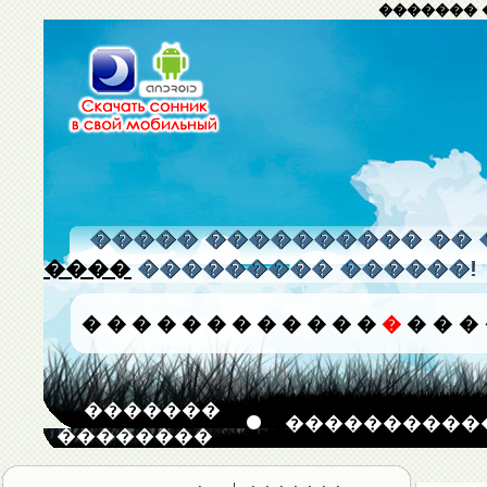
������� 
����� ���������� �� 
����
��������� ������!
�
�
�
�
�
�
�
�
�
�
�
�
�
�
�
�
�������
����������
��������