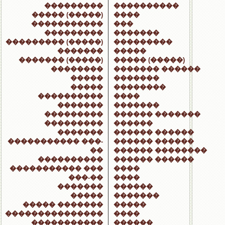
���������
����������
����� (�����)
����
�����������
���
���������
�������
��������� (�����)
���������
�������
�����
������� (�����)
����� (�����)
��������
������� ������
�����
�������
�����
��������
����������
����
�������
�������
���������
������ �������
���������
������
�������
������ ������
����������� ���-
������ ������
��
������ ��������
����������
������ ������
����������� ���
����
���-��
����
�������
������
�����
�������
����� �������
�����
���������������
����
�����������
������