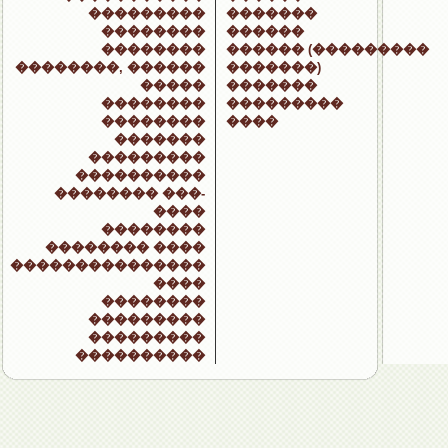
���������
�������
��������
������
��������
������ (���������
��������, ������
�������)
�����
�������
��������
���������
��������
����
�������
���������
����������
�������� ���-
����
��������
�������� ����
���������������
����
��������
���������
���������
����������