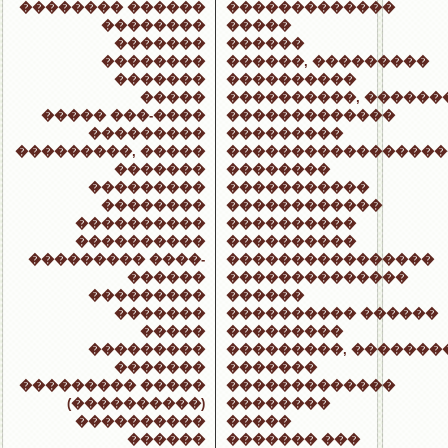
�������� ������
�������������
��������
�����
�������
������
��������
������, ���������
�������
����������
�����
����������, ������
����� ���-����
�������������
���������
���������
���������, �����
�����������������
�������
��������
���������
�����������
��������
������������
����������
����������
����������
����������
��������� ����-
����������������
������
��������������
���������
������
�������
���������� ������
�����
���������
���������
���������, �������
�������
�������
��������� �����
�������������
(����������)
��������
����������
�����
������
������� ���