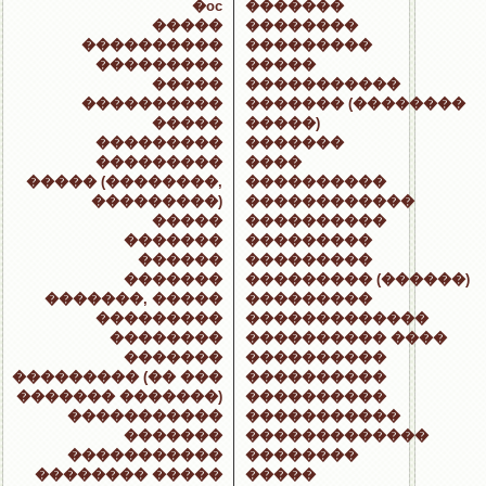
�oc
�������
�����
��������
����������
���������
���������
�����
�����
�����������
����������
������� (��������
�����
�����)
���������
�������
���������
����
����� (��������,
����������
���������)
������������
�����
����������
�������
���������
������
���������
�������
��������� (������)
�������, �����
���������
���������
�������������
��������
���������� ����
�������
����������
��������� (�� ���
����������
������� �������)
����������
�����������
�����������
�������
�������������
�����������
��������
�������� �����
�����