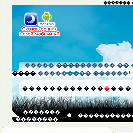
������� 
����� ���������� �� 
����
��������� ������!
�
�
�
�
�
�
�
�
�
�
�
�
�
�
�
�
�������
����������
��������