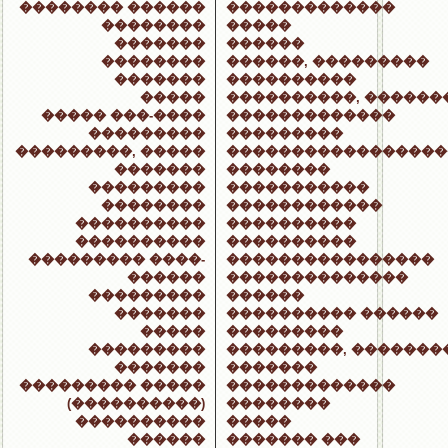
�������� ������
�������������
��������
�����
�������
������
��������
������, ���������
�������
����������
�����
����������, ������
����� ���-����
�������������
���������
���������
���������, �����
�����������������
�������
��������
���������
�����������
��������
������������
����������
����������
����������
����������
��������� ����-
����������������
������
��������������
���������
������
�������
���������� ������
�����
���������
���������
���������, �������
�������
�������
��������� �����
�������������
(����������)
��������
����������
�����
������
������� ���