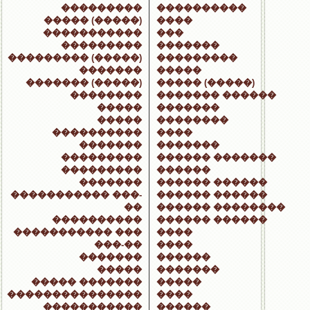
���������
����������
����� (�����)
����
�����������
���
���������
�������
��������� (�����)
���������
�������
�����
������� (�����)
����� (�����)
��������
������� ������
�����
�������
�����
��������
����������
����
�������
�������
���������
������ �������
���������
������
�������
������ ������
����������� ���-
������ ������
��
������ ��������
����������
������ ������
����������� ���
����
���-��
����
�������
������
�����
�������
����� �������
�����
���������������
����
�����������
������