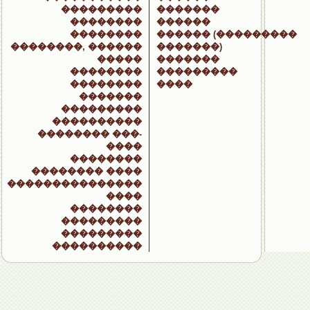
���������
�������
��������
������
��������
������ (���������
��������, ������
�������)
�����
�������
��������
���������
��������
����
�������
���������
����������
�������� ���-
����
��������
�������� ����
���������������
����
��������
���������
���������
����������