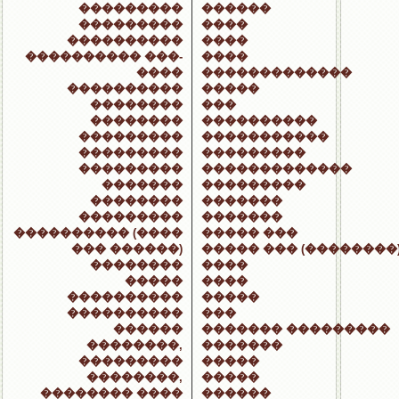
���������
������
���������
����
����������
����
���������� ���-
����
����
�������������
����������
�����
��������
���
��������
����������
���������
�����������
���������
���������
���������
�������������
�������
���������
��������
�������
���������
�������
���������� (����
����� ���
��� ������)
����� ��� (��������
��������
����
�����
����
����������
�����
����������
���
������
������� ���������
��������,
�������
���������
�����
��������,
�����
�������� ����
������