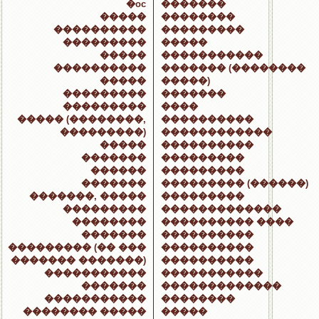
�oc
�������
�����
��������
����������
���������
���������
�����
�����
�����������
����������
������� (��������
�����
�����)
���������
�������
���������
����
����� (��������,
����������
���������)
������������
�����
����������
�������
���������
������
���������
�������
��������� (������)
�������, �����
���������
���������
�������������
��������
���������� ����
�������
����������
��������� (�� ���
����������
������� �������)
����������
�����������
�����������
�������
�������������
�����������
��������
�������� �����
�����