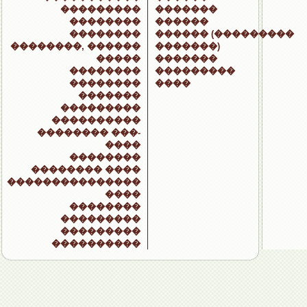
���������
�������
��������
������
��������
������ (���������
��������, ������
�������)
�����
�������
��������
���������
��������
����
�������
���������
����������
�������� ���-
����
��������
�������� ����
���������������
����
��������
���������
���������
����������