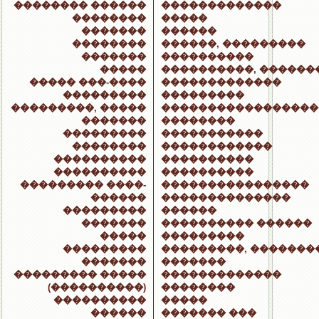
�������� ������
�������������
��������
�����
�������
������
��������
������, ���������
�������
����������
�����
����������, ������
����� ���-����
�������������
���������
���������
���������, �����
�����������������
�������
��������
���������
�����������
��������
������������
����������
����������
����������
����������
��������� ����-
����������������
������
��������������
���������
������
�������
���������� ������
�����
���������
���������
���������, �������
�������
�������
��������� �����
�������������
(����������)
��������
����������
�����
������
������� ���