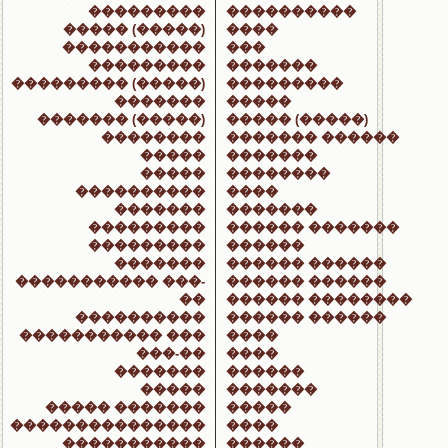
���������
����������
����� (�����)
����
�����������
���
���������
�������
��������� (�����)
���������
�������
�����
������� (�����)
����� (�����)
��������
������� ������
�����
�������
�����
��������
����������
����
�������
�������
���������
������ �������
���������
������
�������
������ ������
����������� ���-
������ ������
��
������ ��������
����������
������ ������
����������� ���
����
���-��
����
�������
������
�����
�������
����� �������
�����
���������������
����
�����������
������