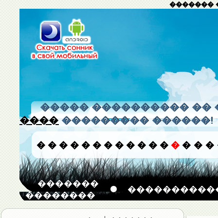
������� 
����� ���������� �� 
����
��������� ������!
�
�
�
�
�
�
�
�
�
�
�
�
�
�
�
�
�������
����������
��������