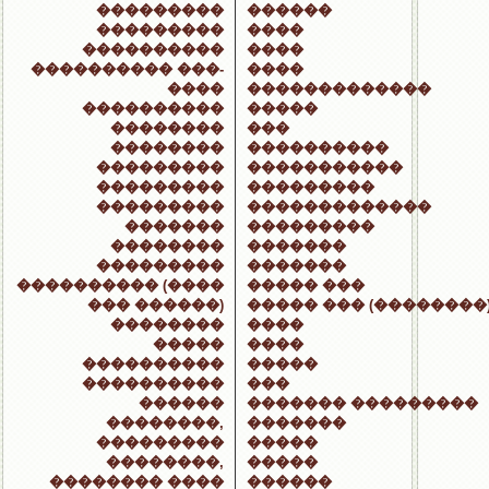
���������
������
���������
����
����������
����
���������� ���-
����
����
�������������
����������
�����
��������
���
��������
����������
���������
�����������
���������
���������
���������
�������������
�������
���������
��������
�������
���������
�������
���������� (����
����� ���
��� ������)
����� ��� (��������
��������
����
�����
����
����������
�����
����������
���
������
������� ���������
��������,
�������
���������
�����
��������,
�����
�������� ����
������