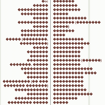
�oc
�������
�����
��������
����������
���������
���������
�����
�����
�����������
����������
������� (��������
�����
�����)
���������
�������
���������
����
����� (��������,
����������
���������)
������������
�����
����������
�������
���������
������
���������
�������
��������� (������)
�������, �����
���������
���������
�������������
��������
���������� ����
�������
����������
��������� (�� ���
����������
������� �������)
����������
�����������
�����������
�������
�������������
�����������
��������
�������� �����
�����