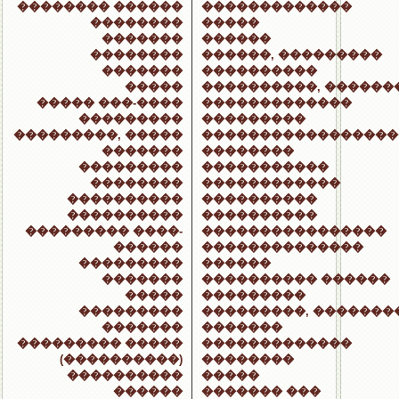
�������� ������
�������������
��������
�����
�������
������
��������
������, ���������
�������
����������
�����
����������, ������
����� ���-����
�������������
���������
���������
���������, �����
�����������������
�������
��������
���������
�����������
��������
������������
����������
����������
����������
����������
��������� ����-
����������������
������
��������������
���������
������
�������
���������� ������
�����
���������
���������
���������, �������
�������
�������
��������� �����
�������������
(����������)
��������
����������
�����
������
������� ���