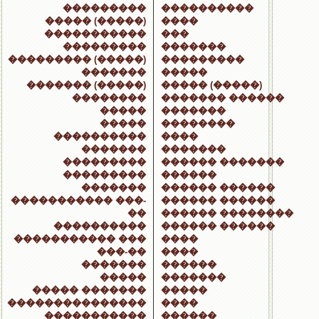
���������
����������
����� (�����)
����
�����������
���
���������
�������
��������� (�����)
���������
�������
�����
������� (�����)
����� (�����)
��������
������� ������
�����
�������
�����
��������
����������
����
�������
�������
���������
������ �������
���������
������
�������
������ ������
����������� ���-
������ ������
��
������ ��������
����������
������ ������
����������� ���
����
���-��
����
�������
������
�����
�������
����� �������
�����
���������������
����
�����������
������