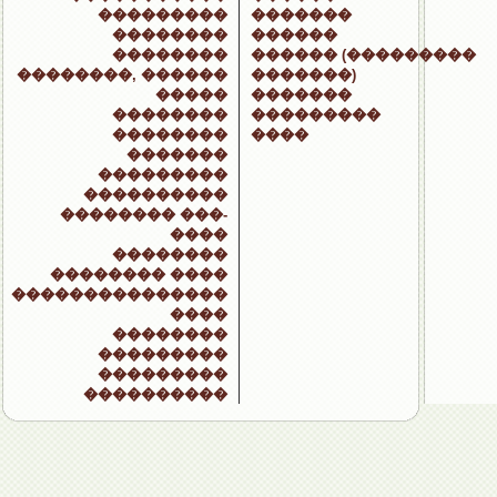
���������
�������
��������
������
��������
������ (���������
��������, ������
�������)
�����
�������
��������
���������
��������
����
�������
���������
����������
�������� ���-
����
��������
�������� ����
���������������
����
��������
���������
���������
����������