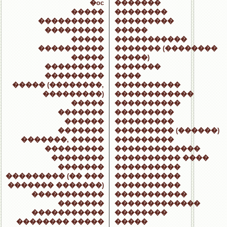
�oc
�������
�����
��������
����������
���������
���������
�����
�����
�����������
����������
������� (��������
�����
�����)
���������
�������
���������
����
����� (��������,
����������
���������)
������������
�����
����������
�������
���������
������
���������
�������
��������� (������)
�������, �����
���������
���������
�������������
��������
���������� ����
�������
����������
��������� (�� ���
����������
������� �������)
����������
�����������
�����������
�������
�������������
�����������
��������
�������� �����
�����