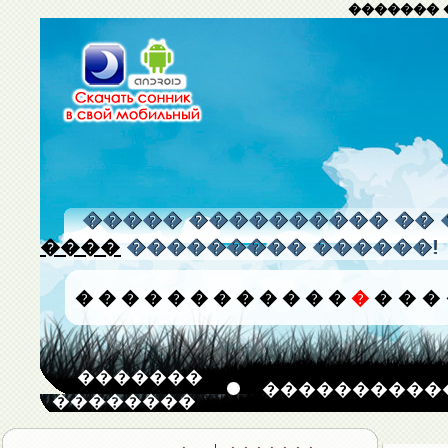
������� 
����� ���������� �� 
����
��������� ������!
�
�
�
�
�
�
�
�
�
�
�
�
�
�
�
�
�������
����������
��������