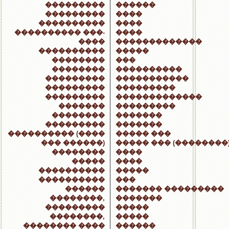
���������
������
���������
����
����������
����
���������� ���-
����
����
�������������
����������
�����
��������
���
��������
����������
���������
�����������
���������
���������
���������
�������������
�������
���������
��������
�������
���������
�������
���������� (����
����� ���
��� ������)
����� ��� (��������
��������
����
�����
����
����������
�����
����������
���
������
������� ���������
��������,
�������
���������
�����
��������,
�����
�������� ����
������