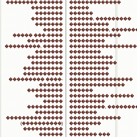
�������� ������
�������������
��������
�����
�������
������
��������
������, ���������
�������
����������
�����
����������, ������
����� ���-����
�������������
���������
���������
���������, �����
�����������������
�������
��������
���������
�����������
��������
������������
����������
����������
����������
����������
��������� ����-
����������������
������
��������������
���������
������
�������
���������� ������
�����
���������
���������
���������, �������
�������
�������
��������� �����
�������������
(����������)
��������
����������
�����
������
������� ���