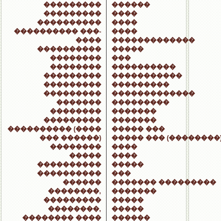
���������
������
���������
����
����������
����
���������� ���-
����
����
�������������
����������
�����
��������
���
��������
����������
���������
�����������
���������
���������
���������
�������������
�������
���������
��������
�������
���������
�������
���������� (����
����� ���
��� ������)
����� ��� (��������
��������
����
�����
����
����������
�����
����������
���
������
������� ���������
��������,
�������
���������
�����
��������,
�����
�������� ����
������