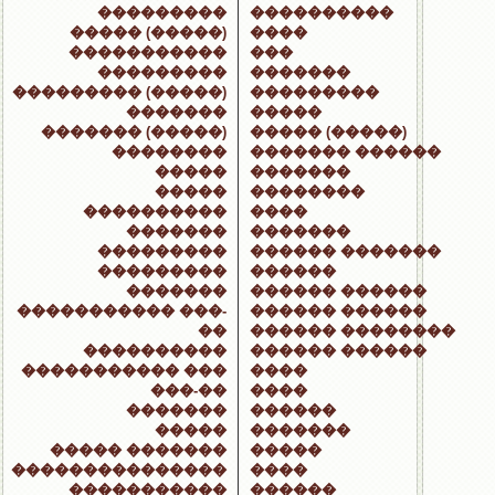
���������
����������
����� (�����)
����
�����������
���
���������
�������
��������� (�����)
���������
�������
�����
������� (�����)
����� (�����)
��������
������� ������
�����
�������
�����
��������
����������
����
�������
�������
���������
������ �������
���������
������
�������
������ ������
����������� ���-
������ ������
��
������ ��������
����������
������ ������
����������� ���
����
���-��
����
�������
������
�����
�������
����� �������
�����
���������������
����
�����������
������