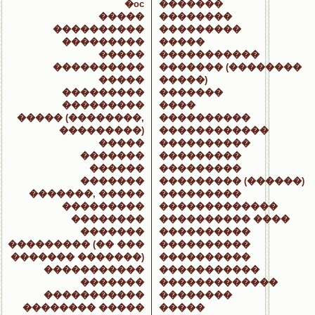
�oc
�������
�����
��������
����������
���������
���������
�����
�����
�����������
����������
������� (��������
�����
�����)
���������
�������
���������
����
����� (��������,
����������
���������)
������������
�����
����������
�������
���������
������
���������
�������
��������� (������)
�������, �����
���������
���������
�������������
��������
���������� ����
�������
����������
��������� (�� ���
����������
������� �������)
����������
�����������
�����������
�������
�������������
�����������
��������
�������� �����
�����