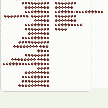
���������
�������
��������
������
��������
������ (���������
��������, ������
�������)
�����
�������
��������
���������
��������
����
�������
���������
����������
�������� ���-
����
��������
�������� ����
���������������
����
��������
���������
���������
����������