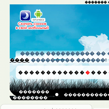
������� 
����� ���������� �� 
����
��������� ������!
�
�
�
�
�
�
�
�
�
�
�
�
�
�
�
�
�������
����������
��������