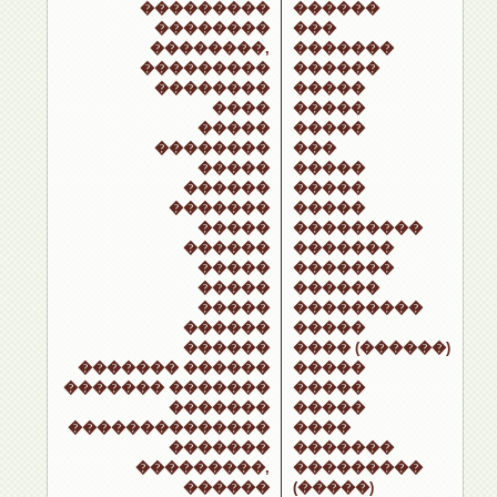
���������
������
��������
���
��������,
�������
���������
������
��������
�����
����
�����
�����
�����
��������
���
�����
�����
������
�����
�������
�����
�����
���������
������
�������
�����
�������
�����
������
�����
���������
������
�����
������
���� (������)
������� ������
�����
������� �������
�����
�������
�����
��������������
����
�������
�������
���������,
���������
������
(�����)