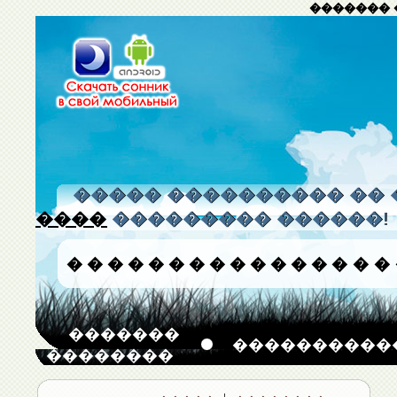
������� 
����� ���������� �� 
����
��������� ������!
�
�
�
�
�
�
�
�
�
�
�
�
�
�
�
�
�������
����������
��������