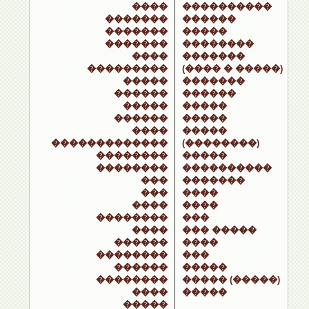
����
����������
�������
������
�������
�����
�������
��������
����
�������
���������
(���� � �����)
�����
�������
������
������
�����
�����
������
�����
����
�����
�������������
(��������)
��������
�����
��������
����������
���
�������
���
����
����
����
��������
���
����
��� �����
������
����
��������
���
������
�����
��������
����� (�����)
����
�����
�����