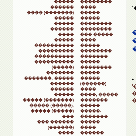
�����
��������
������
����
���� (�������)
�����
�����
�����
�����
��������
������
��������
����
��� �����
�����
����
����������
�����
���������
��������
����������
�������
����������
�����
(�����)
��������
�������
�����
�������, �����
�����
������
(������)
������
����
�����
����, �����
����� (�������)
�������
����� (�����),
�����
����� (�����)
�����-
���
�������
��� ������
�����
(������)
����
����
������