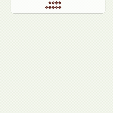
����
�����