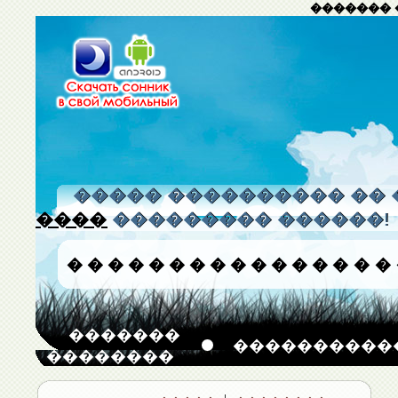
������� 
����� ���������� �� 
����
��������� ������!
�
�
�
�
�
�
�
�
�
�
�
�
�
�
�
�
�������
����������
��������