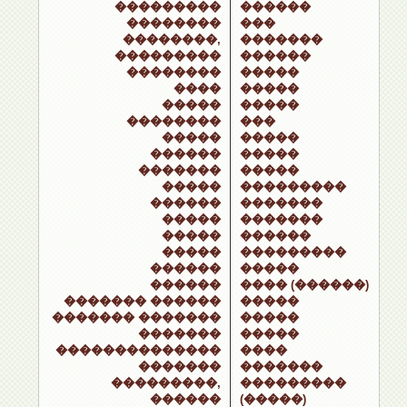
���������
������
��������
���
��������,
�������
���������
������
��������
�����
����
�����
�����
�����
��������
���
�����
�����
������
�����
�������
�����
�����
���������
������
�������
�����
�������
�����
������
�����
���������
������
�����
������
���� (������)
������� ������
�����
������� �������
�����
�������
�����
��������������
����
�������
�������
���������,
���������
������
(�����)