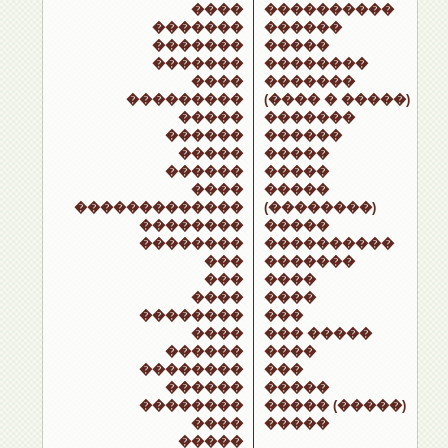
����
����������
�������
������
�������
�����
�������
��������
����
�������
���������
(���� � �����)
�����
�������
������
������
�����
�����
������
�����
����
�����
�������������
(��������)
��������
�����
��������
����������
���
�������
���
����
����
����
��������
���
����
��� �����
������
����
��������
���
������
�����
��������
����� (�����)
����
�����
�����