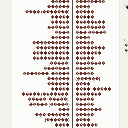
�����
��������
������
����
���� (�������)
�����
�����
�����
�����
��������
������
��������
����
��� �����
�����
����
����������
�����
�
���������
��������
�
����������
�������
����������
�����
(�����)
��������
�������
�����
�������, �����
�����
������
(������)
������
����
�����
����, �����
����� (�������)
�������
����� (�����),
�����
����� (�����)
�����-
���
�������
��� ������
�����
(������)
����
����
������