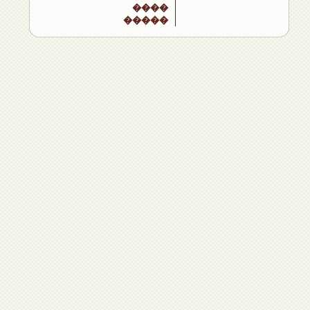
����
�����