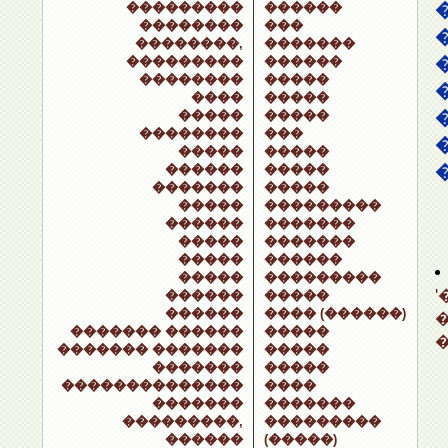
���������
������
��������
���
��������,
�������
���������
������
��������
�����
����
�����
�����
�����
��������
���
�����
�����
������
�����
�������
�����
�����
���������
������
�������
�����
�������
�����
������
�����
���������
������
�����
������
���� (������)
������� ������
�����
������� �������
�����
�������
�����
��������������
����
�������
�������
���������,
���������
������
(�����)