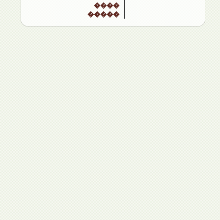
����
�����