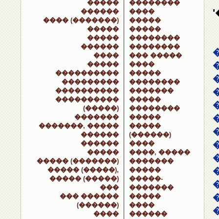
�����
��������
������
����
���� (�������)
�����
�����
�����
�����
��������
������
��������
����
��� �����
�����
����
����������
�����
���������
��������
����������
�������
����������
�����
(�����)
��������
�������
�����
�������, �����
�����
������
(������)
������
����
�����
����, �����
����� (�������)
�������
����� (�����),
�����
����� (�����)
�����-
���
�������
��� ������
�����
(������)
����
����
������