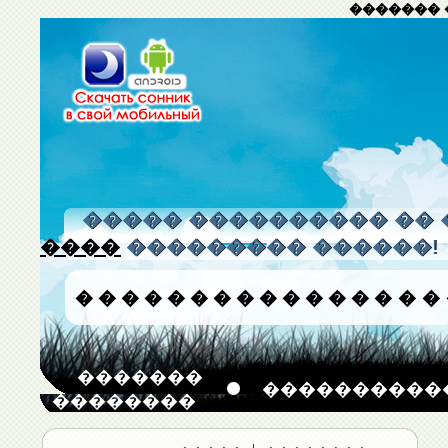
������� 
����� ���������� �� 
����
��������� ������!
�
�
�
�
�
�
�
�
�
�
�
�
�
�
�
�
�������
����������
��������