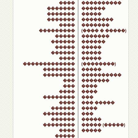
����
����������
�������
������
�������
�����
�������
��������
����
�������
���������
(���� � �����)
�����
�������
������
������
�����
�����
������
�����
����
�����
�������������
(��������)
��������
�����
��������
����������
���
�������
���
����
����
����
��������
���
����
��� �����
������
����
��������
���
������
�����
��������
����� (�����)
����
�����
�����