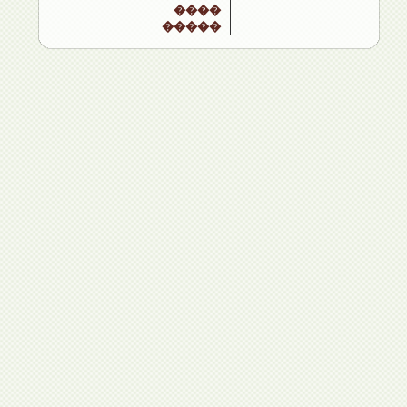
����
�����