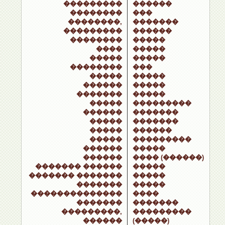
���������
������
��������
���
��������,
�������
���������
������
��������
�����
����
�����
�����
�����
��������
���
�����
�����
������
�����
�������
�����
�����
���������
������
�������
�����
�������
�����
������
�����
���������
������
�����
������
���� (������)
������� ������
�����
������� �������
�����
�������
�����
��������������
����
�������
�������
���������,
���������
������
(�����)