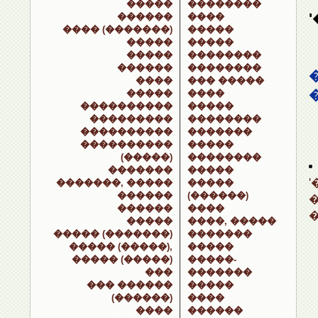
�����
��������
������
����
���� (�������)
�����
�����
�����
�����
��������
������
��������
����
��� �����
�����
����
����������
�����
���������
��������
����������
�������
����������
�����
(�����)
��������
�������
�����
�������, �����
�����
������
(������)
������
����
�����
����, �����
����� (�������)
�������
����� (�����),
�����
����� (�����)
�����-
���
�������
��� ������
�����
(������)
����
����
������