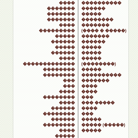
����
����������
�������
������
�������
�����
�������
��������
����
�������
���������
(���� � �����)
�����
�������
������
������
�����
�����
������
�����
����
�����
�������������
(��������)
��������
�����
��������
����������
���
�������
���
����
����
����
��������
���
����
��� �����
������
����
��������
���
������
�����
��������
����� (�����)
����
�����
�����