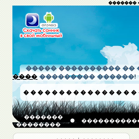
������� 
����� ���������� �� 
����
��������� ������!
�
�
�
�
�
�
�
�
�
�
�
�
�
�
�
�
�������
����������
��������