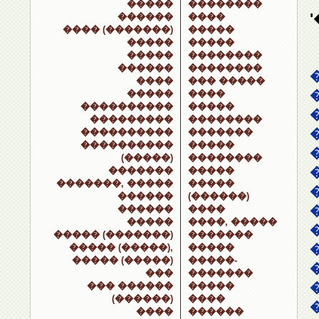
�����
��������
������
����
���� (�������)
�����
�����
�����
�����
��������
������
��������
����
��� �����
�����
����
����������
�����
���������
��������
����������
�������
����������
�����
(�����)
��������
�������
�����
�������, �����
�����
������
(������)
������
����
�����
����, �����
����� (�������)
�������
����� (�����),
�����
����� (�����)
�����-
���
�������
��� ������
�����
(������)
����
����
������