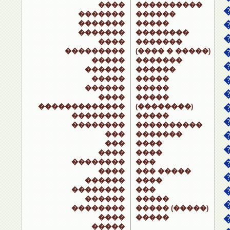
����
����������
�������
������
�������
�����
�������
��������
����
�������
���������
(���� � �����)
�����
�������
������
������
�����
�����
������
�����
����
�����
�������������
(��������)
��������
�����
��������
����������
���
�������
���
����
����
����
��������
���
����
��� �����
������
����
��������
���
������
�����
��������
����� (�����)
����
�����
�����