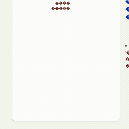
����
�����