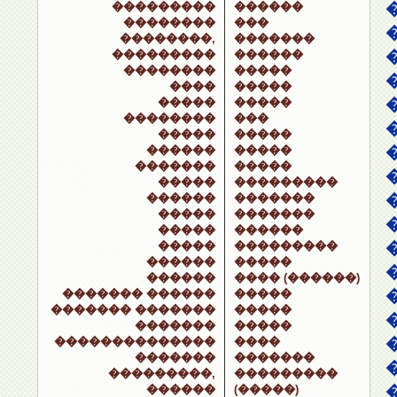
���������
������
��������
���
��������,
�������
���������
������
��������
�����
����
�����
�����
�����
��������
���
�����
�����
������
�����
�������
�����
�����
���������
������
�������
�����
�������
�����
������
�����
���������
������
�����
������
���� (������)
������� ������
�����
������� �������
�����
�������
�����
��������������
����
�������
�������
���������,
���������
������
(�����)