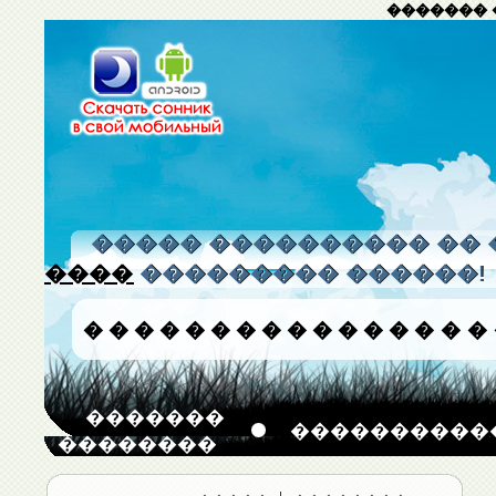
������� 
����� ���������� �� 
����
��������� ������!
�
�
�
�
�
�
�
�
�
�
�
�
�
�
�
�
�������
����������
��������