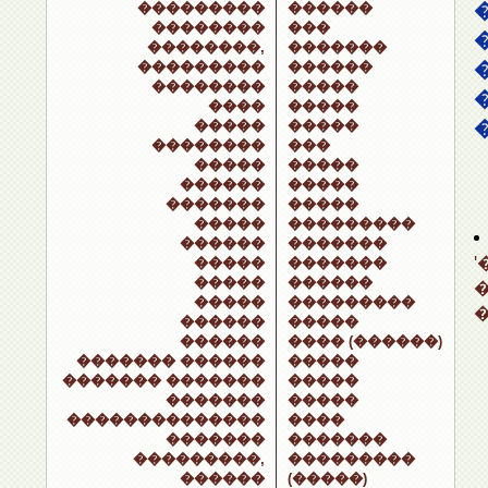
���������
������
��������
���
��������,
�������
���������
������
��������
�����
����
�����
�����
�����
��������
���
�����
�����
������
�����
�������
�����
�����
���������
������
�������
�����
�������
�����
������
�����
���������
������
�����
������
���� (������)
������� ������
�����
������� �������
�����
�������
�����
��������������
����
�������
�������
���������,
���������
������
(�����)