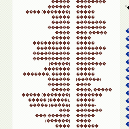
�����
��������
������
����
���� (�������)
�����
�����
�����
�����
��������
������
��������
����
��� �����
�����
����
����������
�����
���������
��������
����������
�������
����������
�����
(�����)
��������
�������
�����
�������, �����
�����
������
(������)
������
����
�����
����, �����
����� (�������)
�������
����� (�����),
�����
����� (�����)
�����-
���
�������
��� ������
�����
(������)
����
����
������