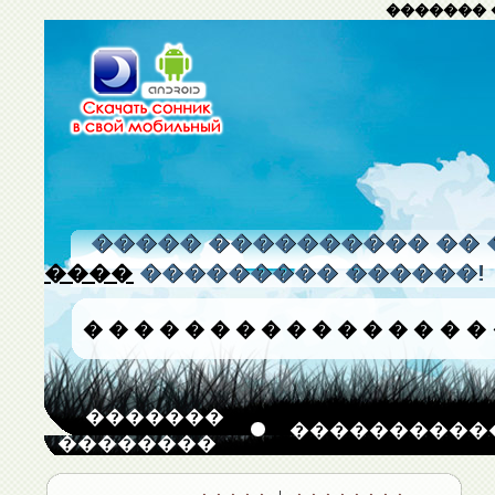
������� 
����� ���������� �� 
����
��������� ������!
�
�
�
�
�
�
�
�
�
�
�
�
�
�
�
�
�������
����������
��������