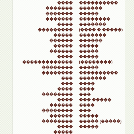
����
����������
�������
������
�������
�����
�������
��������
����
�������
���������
(���� � �����)
�����
�������
������
������
�����
�����
������
�����
����
�����
�������������
(��������)
��������
�����
��������
����������
���
�������
���
����
����
����
��������
���
����
��� �����
������
����
��������
���
������
�����
��������
����� (�����)
����
�����
�����