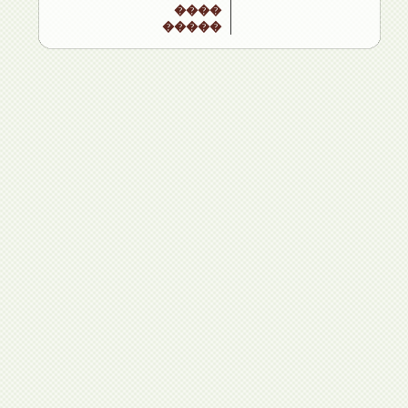
����
�����