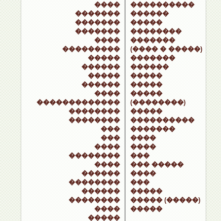
����
����������
�������
������
�������
�����
�������
��������
����
�������
���������
(���� � �����)
�����
�������
������
������
�����
�����
������
�����
����
�����
�������������
(��������)
��������
�����
��������
����������
���
�������
���
����
����
����
��������
���
����
��� �����
������
����
��������
���
������
�����
��������
����� (�����)
����
�����
�����