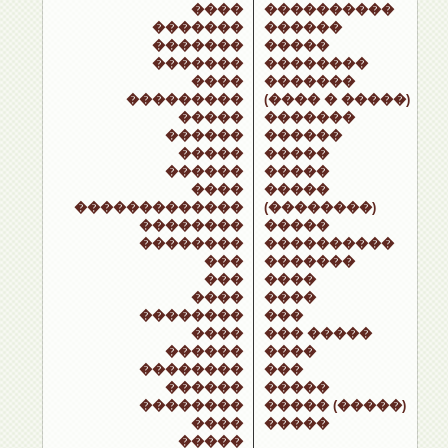
����
����������
�������
������
�������
�����
�������
��������
����
�������
���������
(���� � �����)
�����
�������
������
������
�����
�����
������
�����
����
�����
�������������
(��������)
��������
�����
��������
����������
���
�������
���
����
����
����
��������
���
����
��� �����
������
����
��������
���
������
�����
��������
����� (�����)
����
�����
�����