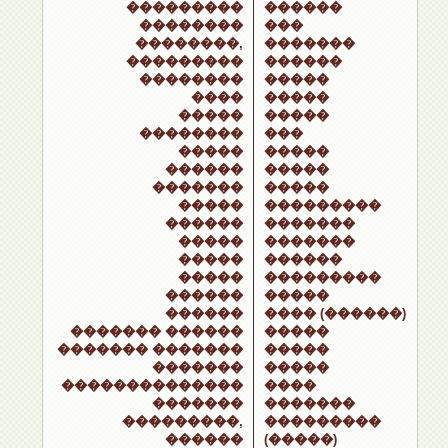
���������
������
��������
���
��������,
�������
���������
������
��������
�����
����
�����
�����
�����
��������
���
�����
�����
������
�����
�������
�����
�����
���������
������
�������
�����
�������
�����
������
�����
���������
������
�����
������
���� (������)
������� ������
�����
������� �������
�����
�������
�����
��������������
����
�������
�������
���������,
���������
������
(�����)