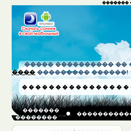
������� 
����� ���������� �� 
����
��������� ������!
�
�
�
�
�
�
�
�
�
�
�
�
�
�
�
�
�������
����������
��������