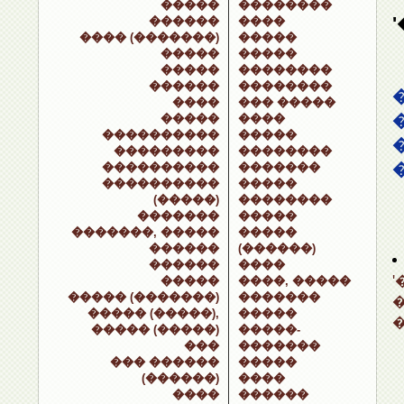
�����
��������
������
����
���� (�������)
�����
�����
�����
�����
��������
������
��������
����
��� �����
�����
����
����������
�����
���������
��������
����������
�������
����������
�����
(�����)
��������
�������
�����
�������, �����
�����
������
(������)
������
����
�����
����, �����
����� (�������)
�������
����� (�����),
�����
����� (�����)
�����-
���
�������
��� ������
�����
(������)
����
����
������