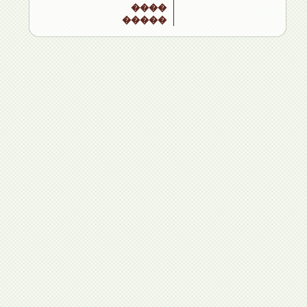
����
�����