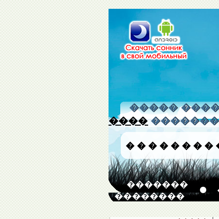
����� �����
����
�������
�
�
�
�
�
�
�
�
�������
��������