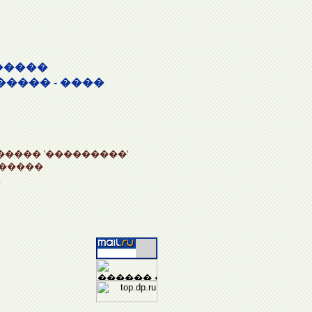
�����
����� - ����
���� '���������'
������
.