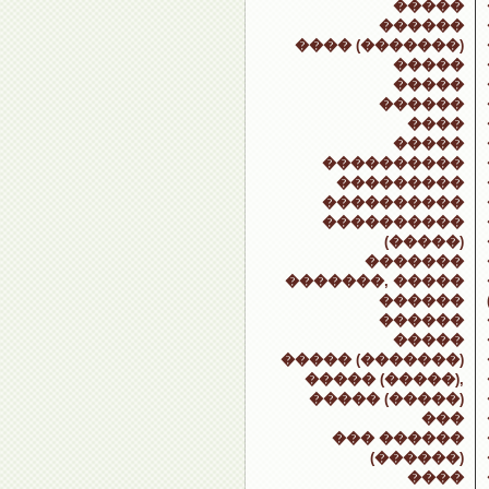
�����
������
���� (�������)
�����
�����
������
����
�����
����������
���������
����������
����������
(�����)
�������
�������, �����
������
������
�����
����� (�������)
����� (�����),
����� (�����)
���
��� ������
(������)
����