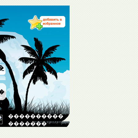
�
�
����������
�������