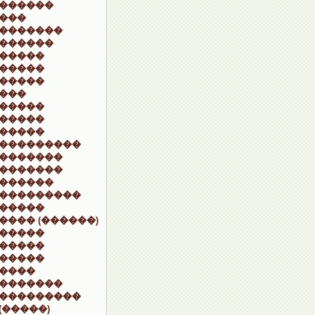
������
���
�������
������
�����
�����
�����
���
�����
�����
�����
���������
�������
�������
������
���������
�����
���� (������)
�����
�����
�����
����
�������
���������
(�����)