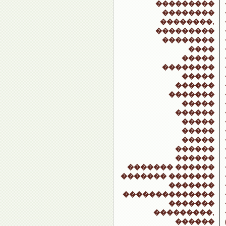
���������
��������
��������,
���������
��������
����
�����
��������
�����
������
�������
�����
������
�����
�����
�����
������
������
������� ������
������� �������
�������
��������������
�������
���������,
������