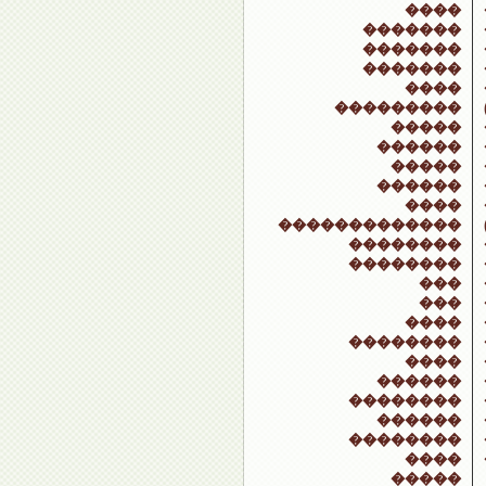
����
�������
�������
�������
����
���������
�����
������
�����
������
����
�������������
��������
��������
���
���
����
��������
����
������
��������
������
��������
����
�����