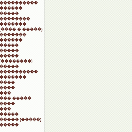
����������
������
�����
��������
�������
(���� � �����)
�������
������
�����
�����
�����
(��������)
�����
����������
�������
����
����
���
��� �����
����
���
�����
����� (�����)
�����