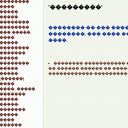
��������
'���������'
����
�����
�����
��������
��������
�������� �� ��� ���
��� �����
��������, ��� ���� �
����
����.
�����
��������
�������
�����
�������� ����������� �
��������
�� ������ ������ �� ���
�����
������������ ���������
�����
(������)
����
����, �����
�������
�����
�����-
�������
�����
����
������