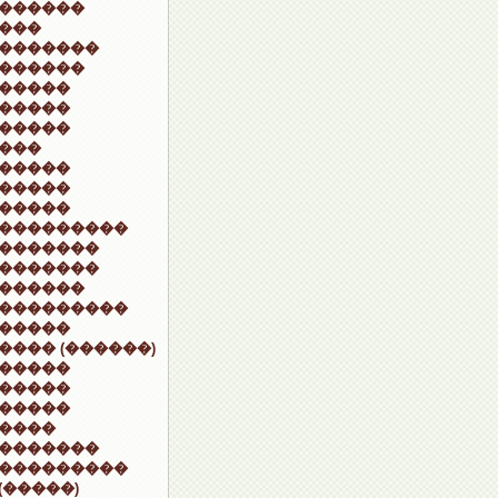
������
���
�������
������
�����
�����
�����
���
�����
�����
�����
���������
�������
�������
������
���������
�����
���� (������)
�����
�����
�����
����
�������
���������
(�����)