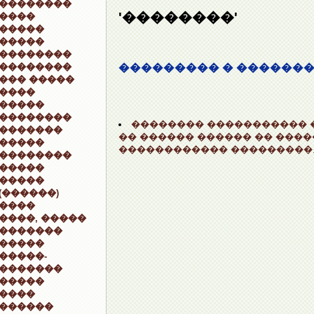
��������
'��������'
����
�����
�����
��������
��������
��������� � ������
��� �����
����
�����
��������
�������� ����������� �
�������
�� ������ ������ �� ���
�����
������������ ���������
��������
�����
�����
(������)
����
����, �����
�������
�����
�����-
�������
�����
����
������