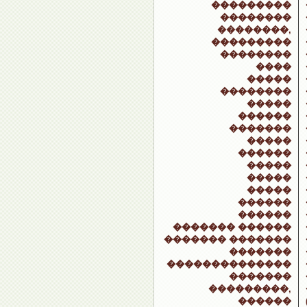
���������
��������
��������,
���������
��������
����
�����
��������
�����
������
�������
�����
������
�����
�����
�����
������
������
������� ������
������� �������
�������
��������������
�������
���������,
������