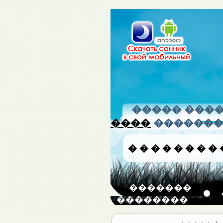
����� �����
����
�������
�
�
�
�
�
�
�
�
�������
��������