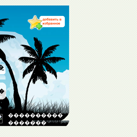
�
�
����������
�������