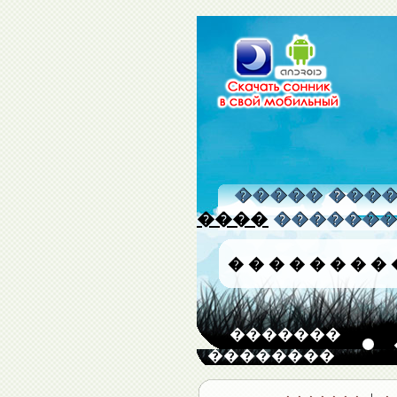
����� �����
����
�������
�
�
�
�
�
�
�
�
�������
��������