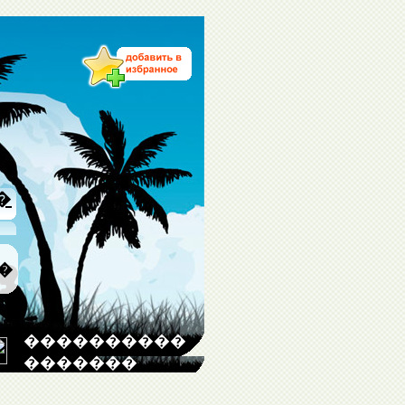
�
�
����������
�������