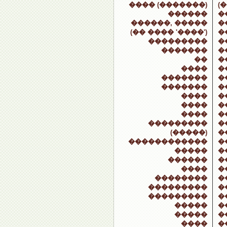
���� (�������)
(
������
�
������, �����
�
(�� ���� '����')
�
���������
�
�������
�
��
�
����
�
�������
�
�������
�
����
�
����
�
����
�
���������
�
(�����)
�
������������
�
�����
�
������
�
����
�
��������
�
���������
�
���������
�
�����
�
�����
�
����
�