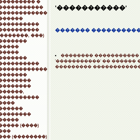
��������� �
'�����������'
�����������
������������
������
����������
����������
������� ���������
��������, ���)
�������
�����
�����
�������� �����������
�������
'�����������' �� ������ 
����������
��������� ������������
������������
�������
��������
��������
������,
����������
����
������
��������
�����
����� (����)
���
��� (��������)