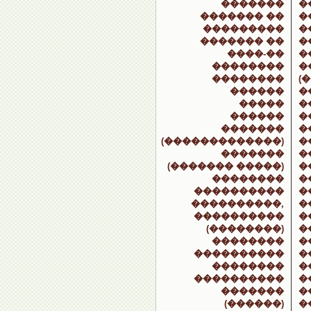
�������
�
������� ��
�
���������
�
������� ��
�
����-��
�
��������
�
��������
(
������
�
�����
�
������
�
�������
�
(�������������)
�
�������
�
(������� �����)
�
��������
�
����������
�
����������,
�
����������
�
(��������)
�
��������
�
����������
�
��������
�
����������
�
�������
�
(������)
�