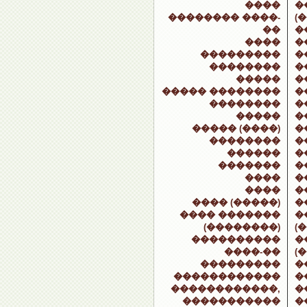
����
�
�������� ����-
(
��
�
����
�
���������
�
��������
�
�����
�
����� ��������
�
��������
�
�����
�
����� (����)
�
��������
�
������
�
�������
�
����
�
����
�
���� (�����)
�
���� �������
�
(��������)
(
����������
�
����-��
(
���������
�
������������
�
������������,
�
�����������
�