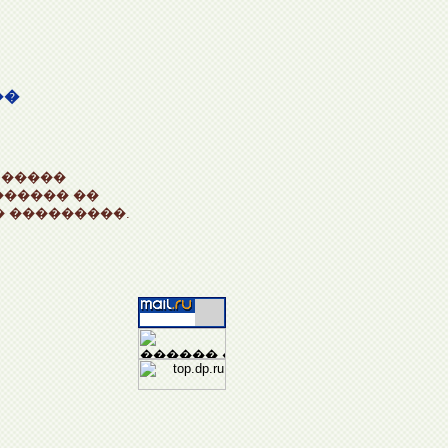
��
 �����
������ ��
 ���������.