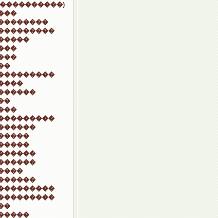
�����������)
���
��������
���������
�����
���
���
��
���������
����
������
��
���
���������
������
�����
�����
������
������
����
������
���������
���������
��
�����