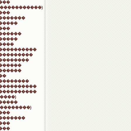
���
������������)
���
�������
�����
���
������
�����
����
����������
���������
��������
������
������
��
��������
����������
����������
�����)
�����
���������)
���
�������
���
���