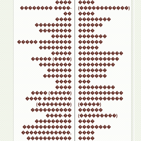
����
����
�������� ����-
(������������)
��
����
����
��������
���������
������
��������
����
�����
�������
����� ��������
������
��������
�����
�����
�����������
����� (����)
����������
��������
���������
������
�������
�������
�������
����
���
����
���������
���� (�����)
�����������
���� �������
�����������
(��������)
(�����)
����������
������
����-��
(���������)
���������
����
������������
��������
������������,
����
�����������
����