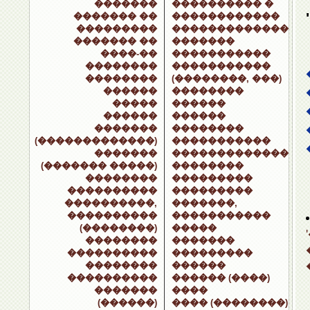
�������
���������� �
������� ��
������������
���������
�������������
������� ��
�������
����-��
�����������
��������
�����������
��������
(��������, ���)
������
��������
�����
������
������
������
�������
��������
(�������������)
�����������
�������
�������������
(������� �����)
��������
��������
���������
����������
���������
����������,
�������,
����������
�����������
(��������)
�����
��������
�������
����������
���������
��������
������
����������
������ (����)
�������
����
(������)
���� (��������)