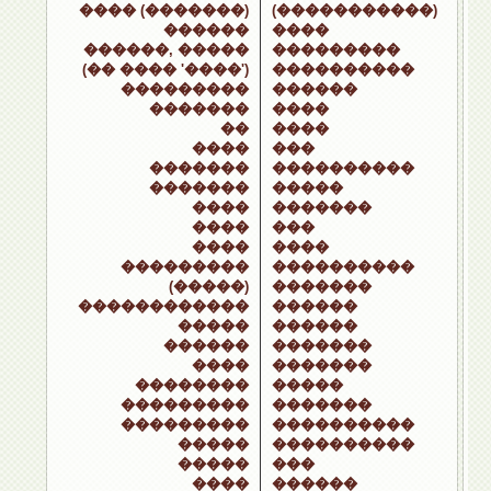
���� (�������)
(�����������)
������
����
������, �����
���������
(�� ���� '����')
����������
���������
������
�������
����
��
����
����
���
�������
����������
�������
�����
����
�������
����
���
����
����
���������
����������
(�����)
�������
������������
������
�����
������
������
�������
����
�������
��������
�����
���������
�������
���������
����������
�����
����������
�����
���
����
������