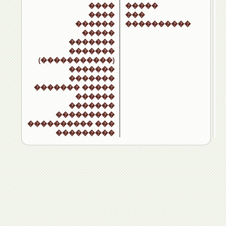
����
�����
����
���
������
����������
�����
�������
�������
(�����������)
�������
�������
������� �����
������
�������
���������
���������� ���
���������