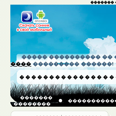
������� 
����� ���������� �� 
����
��������� ������!
�
�
�
�
�
�
�
�
�
�
�
�
�
�
�
�
�������
����������
��������