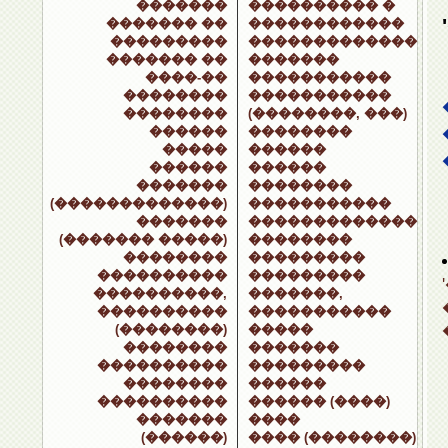
�������
���������� �
������� ��
������������
���������
�������������
������� ��
�������
����-��
�����������
��������
�����������
��������
(��������, ���)
������
��������
�����
������
������
������
�������
��������
(�������������)
�����������
�������
�������������
(������� �����)
��������
��������
���������
����������
���������
����������,
�������,
����������
�����������
(��������)
�����
��������
�������
����������
���������
��������
������
����������
������ (����)
�������
����
(������)
���� (��������)