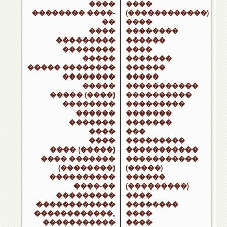
����
����
�������� ����-
(������������)
��
����
����
��������
���������
������
��������
����
�����
�������
����� ��������
������
��������
�����
�����
�����������
����� (����)
����������
��������
���������
������
�������
�������
�������
����
���
����
���������
���� (�����)
�����������
���� �������
�����������
(��������)
(�����)
����������
������
����-��
(���������)
���������
����
������������
��������
������������,
����
�����������
����