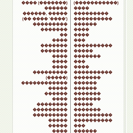
���� (�������)
(�����������)
������
����
������, �����
���������
(�� ���� '����')
����������
���������
������
�������
����
��
����
����
���
�������
����������
�������
�����
����
�������
����
���
����
����
���������
����������
(�����)
�������
������������
������
�����
������
������
�������
����
�������
��������
�����
���������
�������
���������
����������
�����
����������
�����
���
����
������