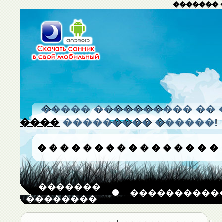
������� 
����� ���������� �� 
����
��������� ������!
�
�
�
�
�
�
�
�
�
�
�
�
�
�
�
�
�������
����������
��������