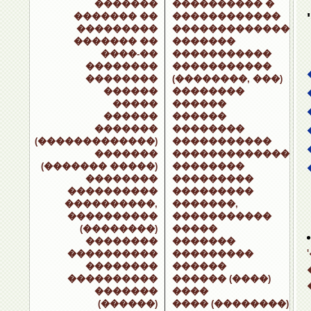
�������
���������� �
������� ��
������������
���������
�������������
������� ��
�������
����-��
�����������
��������
�����������
��������
(��������, ���)
������
��������
�����
������
������
������
�������
��������
(�������������)
�����������
�������
�������������
(������� �����)
��������
��������
���������
����������
���������
����������,
�������,
����������
�����������
(��������)
�����
��������
�������
����������
���������
��������
������
����������
������ (����)
�������
����
(������)
���� (��������)