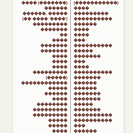
���� (�������)
(�����������)
������
����
������, �����
���������
(�� ���� '����')
����������
���������
������
�������
����
��
����
����
���
�������
����������
�������
�����
����
�������
����
���
����
����
���������
����������
(�����)
�������
������������
������
�����
������
������
�������
����
�������
��������
�����
���������
�������
���������
����������
�����
����������
�����
���
����
������