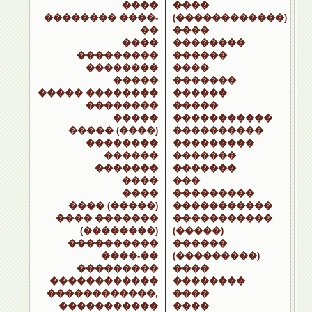
����
����
�������� ����-
(������������)
��
����
����
��������
���������
������
��������
����
�����
�������
����� ��������
������
��������
�����
�����
�����������
����� (����)
����������
��������
���������
������
�������
�������
�������
����
���
����
���������
���� (�����)
�����������
���� �������
�����������
(��������)
(�����)
����������
������
����-��
(���������)
���������
����
������������
��������
������������,
����
�����������
����