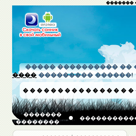
������� 
����� ���������� �� 
����
��������� ������!
�
�
�
�
�
�
�
�
�
�
�
�
�
�
�
�
�������
����������
��������