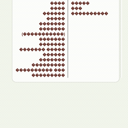
����
�����
����
���
������
����������
�����
�������
�������
(�����������)
�������
�������
������� �����
������
�������
���������
���������� ���
���������