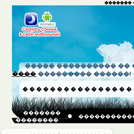
������� 
����� ���������� �� 
����
��������� ������!
�
�
�
�
�
�
�
�
�
�
�
�
�
�
�
�
�������
����������
��������