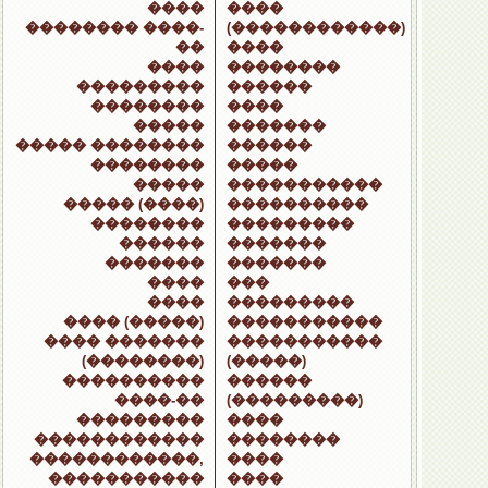
����
����
�������� ����-
(������������)
��
����
����
��������
���������
������
��������
����
�����
�������
����� ��������
������
��������
�����
�����
�����������
����� (����)
����������
��������
���������
������
�������
�������
�������
����
���
����
���������
���� (�����)
�����������
���� �������
�����������
(��������)
(�����)
����������
������
����-��
(���������)
���������
����
������������
��������
������������,
����
�����������
����