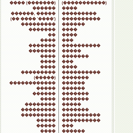
���� (�������)
(�����������)
������
����
������, �����
���������
(�� ���� '����')
����������
���������
������
�������
����
��
����
����
���
�������
����������
�������
�����
����
�������
����
���
����
����
���������
����������
(�����)
�������
������������
������
�����
������
������
�������
����
�������
��������
�����
���������
�������
���������
����������
�����
����������
�����
���
����
������