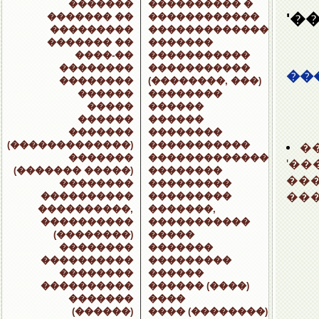
�������
���������� �
'�
������� ��
������������
���������
�������������
������� ��
�������
����-��
�����������
��������
�����������
��
��������
(��������, ���)
������
��������
�����
������
������
������
�������
��������
(�������������)
�����������
�
�������
�������������
'��
(������� �����)
��������
��
��������
���������
��
����������
���������
����������,
�������,
����������
�����������
(��������)
�����
��������
�������
����������
���������
��������
������
����������
������ (����)
�������
����
(������)
���� (��������)