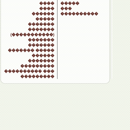
����
�����
����
���
������
����������
�����
�������
�������
(�����������)
�������
�������
������� �����
������
�������
���������
���������� ���
���������