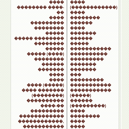
����
����
�������� ����-
(������������)
��
����
����
��������
���������
������
��������
����
�����
�������
����� ��������
������
��������
�����
�����
�����������
����� (����)
����������
��������
���������
������
�������
�������
�������
����
���
����
���������
���� (�����)
�����������
���� �������
�����������
(��������)
(�����)
����������
������
����-��
(���������)
���������
����
������������
��������
������������,
����
�����������
����