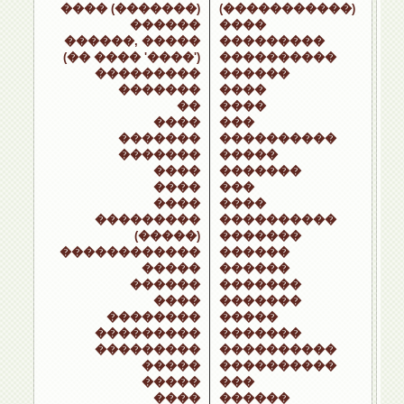
���� (�������)
(�����������)
������
����
������, �����
���������
(�� ���� '����')
����������
���������
������
�������
����
��
����
����
���
�������
����������
�������
�����
����
�������
����
���
����
����
���������
����������
(�����)
�������
������������
������
�����
������
������
�������
����
�������
��������
�����
���������
�������
���������
����������
�����
����������
�����
���
����
������