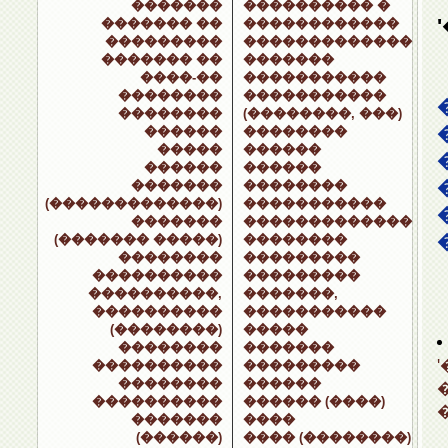
�������
���������� �
������� ��
������������
���������
�������������
������� ��
�������
����-��
�����������
��������
�����������
��������
(��������, ���)
������
��������
�����
������
������
������
�������
��������
(�������������)
�����������
�������
�������������
(������� �����)
��������
��������
���������
����������
���������
����������,
�������,
����������
�����������
(��������)
�����
��������
�������
����������
���������
��������
������
����������
������ (����)
�������
����
(������)
���� (��������)