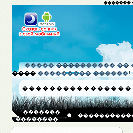
������� 
����� ���������� �� 
����
��������� ������!
�
�
�
�
�
�
�
�
�
�
�
�
�
�
�
�
�������
����������
��������