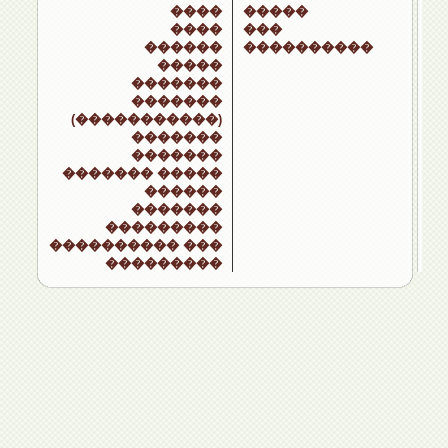
����
�����
����
���
������
����������
�����
�������
�������
(�����������)
�������
�������
������� �����
������
�������
���������
���������� ���
���������