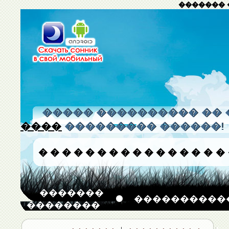
������� 
����� ���������� �� 
����
��������� ������!
�
�
�
�
�
�
�
�
�
�
�
�
�
�
�
�
�������
����������
��������