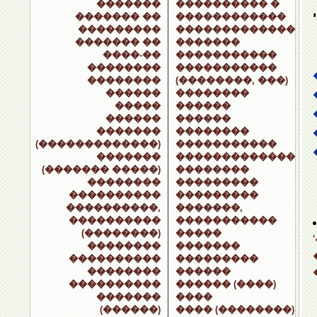
�������
���������� �
������� ��
������������
���������
�������������
������� ��
�������
����-��
�����������
��������
�����������
��������
(��������, ���)
������
��������
�����
������
������
������
�������
��������
(�������������)
�����������
�������
�������������
(������� �����)
��������
��������
���������
����������
���������
����������,
�������,
����������
�����������
(��������)
�����
��������
�������
����������
���������
��������
������
����������
������ (����)
�������
����
(������)
���� (��������)