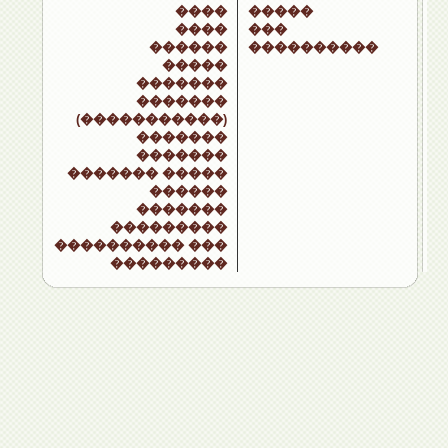
����
�����
����
���
������
����������
�����
�������
�������
(�����������)
�������
�������
������� �����
������
�������
���������
���������� ���
���������