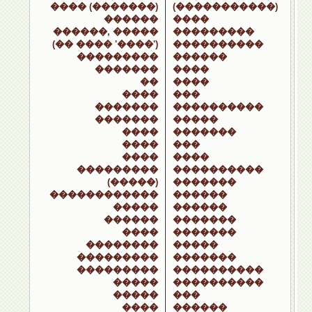
���� (�������)
(�����������)
������
����
������, �����
���������
(�� ���� '����')
����������
���������
������
�������
����
��
����
����
���
�������
����������
�������
�����
����
�������
����
���
����
����
���������
����������
(�����)
�������
������������
������
�����
������
������
�������
����
�������
��������
�����
���������
�������
���������
����������
�����
����������
�����
���
����
������