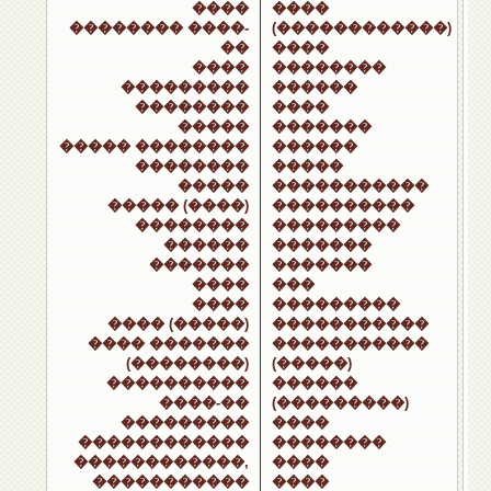
����
����
�������� ����-
(������������)
��
����
����
��������
���������
������
��������
����
�����
�������
����� ��������
������
��������
�����
�����
�����������
����� (����)
����������
��������
���������
������
�������
�������
�������
����
���
����
���������
���� (�����)
�����������
���� �������
�����������
(��������)
(�����)
����������
������
����-��
(���������)
���������
����
������������
��������
������������,
����
�����������
����