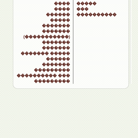
����
�����
����
���
������
����������
�����
�������
�������
(�����������)
�������
�������
������� �����
������
�������
���������
���������� ���
���������