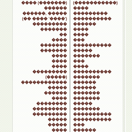
���� (�������)
(�����������)
������
����
������, �����
���������
(�� ���� '����')
����������
���������
������
�������
����
��
����
����
���
�������
����������
�������
�����
����
�������
����
���
����
����
���������
����������
(�����)
�������
������������
������
�����
������
������
�������
����
�������
��������
�����
���������
�������
���������
����������
�����
����������
�����
���
����
������