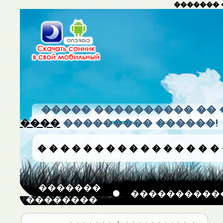
������� 
����� ���������� �� 
����
��������� ������!
�
�
�
�
�
�
�
�
�
�
�
�
�
�
�
�
�������
����������
��������