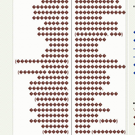
�������
���������� �
������� ��
������������
���������
�������������
������� ��
�������
����-��
�����������
��������
�����������
��������
(��������, ���)
������
��������
�����
������
������
������
�������
��������
(�������������)
�����������
�������
�������������
(������� �����)
��������
��������
���������
����������
���������
����������,
�������,
����������
�����������
(��������)
�����
��������
�������
����������
���������
��������
������
����������
������ (����)
�������
����
(������)
���� (��������)