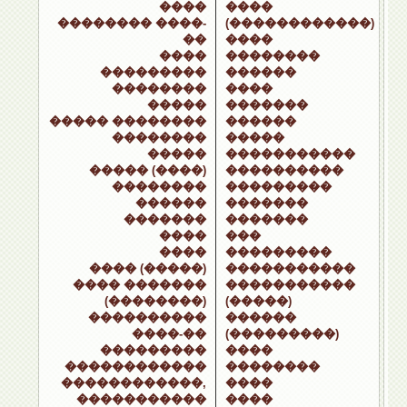
����
����
�������� ����-
(������������)
��
����
����
��������
���������
������
��������
����
�����
�������
����� ��������
������
��������
�����
�����
�����������
����� (����)
����������
��������
���������
������
�������
�������
�������
����
���
����
���������
���� (�����)
�����������
���� �������
�����������
(��������)
(�����)
����������
������
����-��
(���������)
���������
����
������������
��������
������������,
����
�����������
����