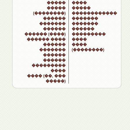
�����
����
�����
�����
(��������)
������������
������
�������
�������
�������
������
������
������ (����)
���������
������ ����
����
������
����
�������
(��������)
������
������
���������
����
���� (��, ���
�����)