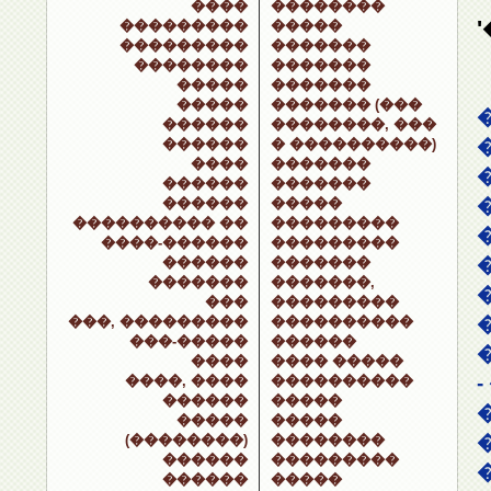
����
��������
���������
�����
���������
�������
��������
�������
�����
�������
�����
������� (���
������
��������, ���
������
� ����������)
����
�������
������
�������
������
�����
���������� ��
���������
����-������
���������
������
�������
�������
�������,
���
���������
���, ���������
����������
���-�����
������
����
���� �����
����, ����
����������
������
�����
�����
�����
(��������)
��������
������
���������
������
�����