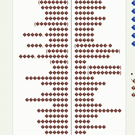
(�������)
�������
�������
��������
������
�����
������
��������
(��������)
�������
�����
�����
�����, ������
�����
�����
�����
����, ������
(�������� �
(�����)
����� ������)
����, ��������
���������
(����)
���
����
��� (��������)
�����
��� (��������)
�����������
�����
�������
��������
����
������
�������
�����
�����������
�����
����
�������
��������
������������
������
������
��������
����
�������
��������
������
���