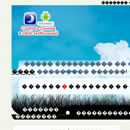
������� 
����� ���������� �� 
����
��������� ������!
�
�
�
�
�
�
�
�
�
�
�
�
�
�
�
�
�������
����������
��������