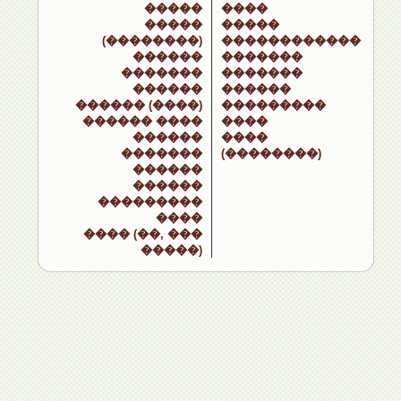
�����
����
�����
�����
(��������)
������������
������
�������
�������
�������
������
������
������ (����)
���������
������ ����
����
������
����
�������
(��������)
������
������
���������
����
���� (��, ���
�����)