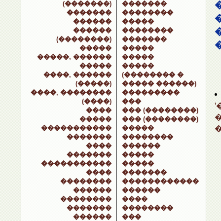
(�������)
�������
�������
��������
������
�����
������
��������
(��������)
�������
�����
�����
�����, ������
�����
�����
�����
����, ������
(�������� �
(�����)
����� ������)
����, ��������
���������
(����)
���
����
��� (��������)
�����
��� (��������)
�����������
�����
�������
��������
����
������
�������
�����
�����������
�����
����
�������
��������
������������
������
������
��������
����
�������
��������
������
���