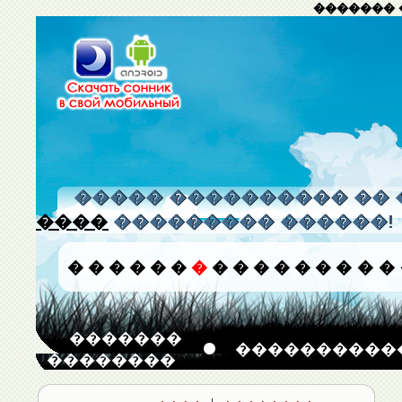
������� 
����� ���������� �� 
����
��������� ������!
�
�
�
�
�
�
�
�
�
�
�
�
�
�
�
�
�������
����������
��������