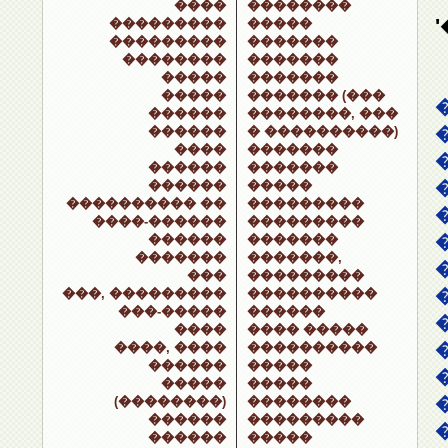
����
��������
���������
�����
���������
�������
��������
�������
�����
�������
�����
������� (���
������
��������, ���
������
� ����������)
����
�������
������
�������
������
�����
���������� ��
���������
����-������
���������
������
�������
�������
�������,
���
���������
���, ���������
����������
���-�����
������
����
���� �����
����, ����
����������
������
�����
�����
�����
(��������)
��������
������
���������
������
�����