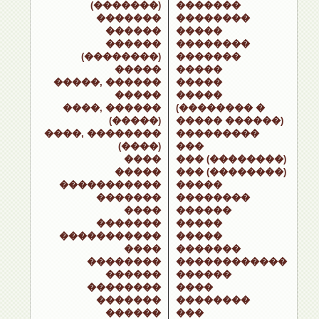
(�������)
�������
�������
��������
������
�����
������
��������
(��������)
�������
�����
�����
�����, ������
�����
�����
�����
����, ������
(�������� �
(�����)
����� ������)
����, ��������
���������
(����)
���
����
��� (��������)
�����
��� (��������)
�����������
�����
�������
��������
����
������
�������
�����
�����������
�����
����
�������
��������
������������
������
������
��������
����
�������
��������
������
���