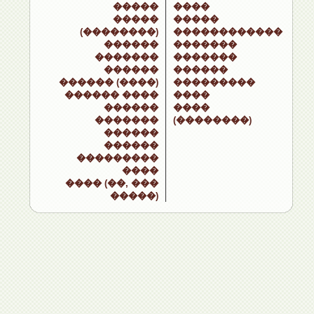
�����
����
�����
�����
(��������)
������������
������
�������
�������
�������
������
������
������ (����)
���������
������ ����
����
������
����
�������
(��������)
������
������
���������
����
���� (��, ���
�����)