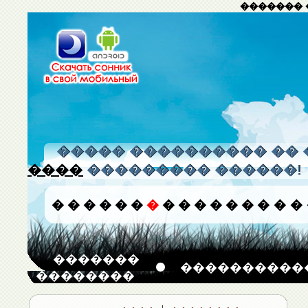
������� 
����� ���������� �� 
����
��������� ������!
�
�
�
�
�
�
�
�
�
�
�
�
�
�
�
�
�������
����������
��������