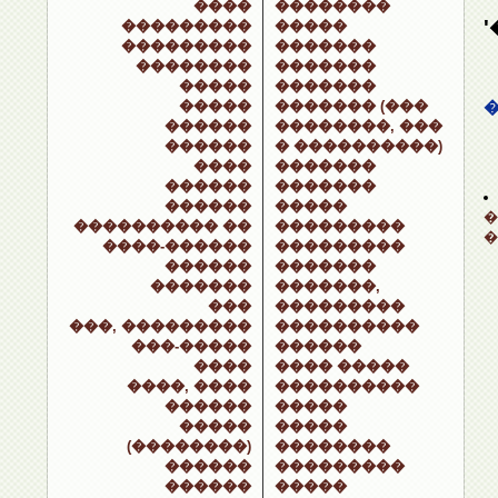
����
��������
���������
�����
���������
�������
��������
�������
�����
�������
�����
������� (���
������
��������, ���
������
� ����������)
����
�������
������
�������
������
�����
�
���������� ��
���������
�
����-������
���������
������
�������
�������
�������,
���
���������
���, ���������
����������
���-�����
������
����
���� �����
����, ����
����������
������
�����
�����
�����
(��������)
��������
������
���������
������
�����