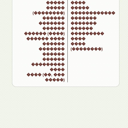
�����
����
�����
�����
(��������)
������������
������
�������
�������
�������
������
������
������ (����)
���������
������ ����
����
������
����
�������
(��������)
������
������
���������
����
���� (��, ���
�����)