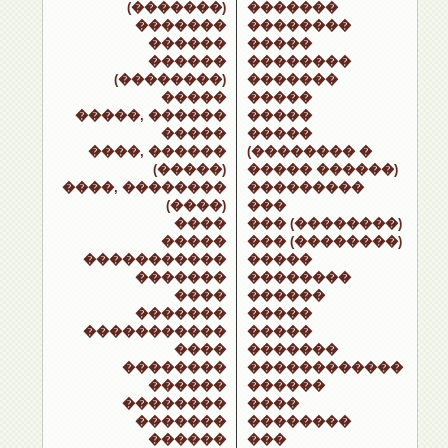
(�������)
�������
�������
��������
������
�����
������
��������
(��������)
�������
�����
�����
�����, ������
�����
�����
�����
����, ������
(�������� �
(�����)
����� ������)
����, ��������
���������
(����)
���
����
��� (��������)
�����
��� (��������)
�����������
�����
�������
��������
����
������
�������
�����
�����������
�����
����
�������
��������
������������
������
������
��������
����
�������
��������
������
���