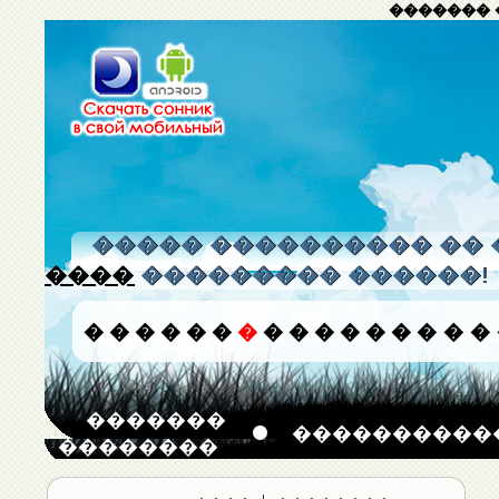
������� 
����� ���������� �� 
����
��������� ������!
�
�
�
�
�
�
�
�
�
�
�
�
�
�
�
�
�������
����������
��������