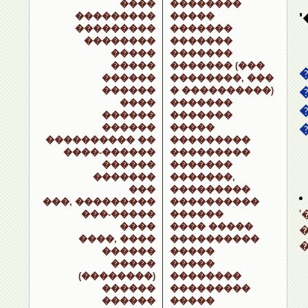
����
��������
���������
�����
���������
�������
��������
�������
�����
�������
�����
������� (���
������
��������, ���
������
� ����������)
����
�������
������
�������
������
�����
���������� ��
���������
����-������
���������
������
�������
�������
�������,
���
���������
���, ���������
����������
���-�����
������
����
���� �����
����, ����
����������
������
�����
�����
�����
(��������)
��������
������
���������
������
�����