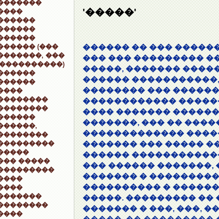
�������
'�����'
����
������
������
������
������ (���
������ �� ��� �����
�������, ���
��� ��� ��������� �
 ����������)
�����, ������� ����
������
������ �����������,
������
�������� ��� �����
����
��������
������������ �����
��������
���� ������� ������
������
�������, ��� �� ����
������,
������������� ����
��������
���������
������� ��� ����� �
�����
������ ������������
��� �����
��� ������ �������, 
���������
������� � ��������
����
���������� � �����
����
�������
�����. ��������� �� 
��������
������� � ���, ���, �
����