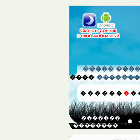
����� �����
����
�������
�
�
�
�
�
�
�
�
�������
��������