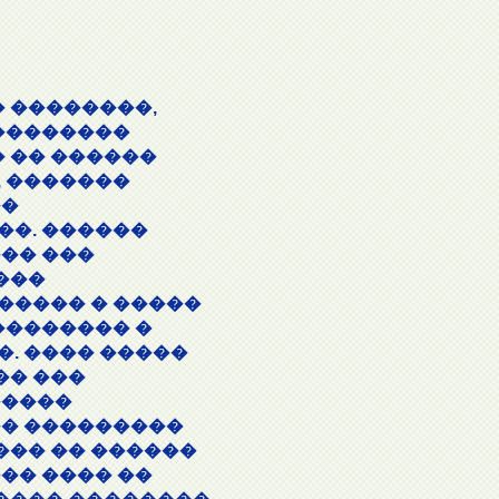
� ��������,
��������
� �� ������
 �������
��
��. ������
�� ���
���
����� � �����
�������� �
. ���� �����
�� ���
�����
�� ���������
��� �� ������
��� ���� ��