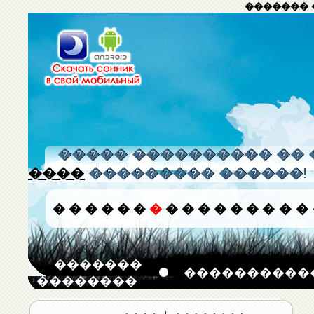
������� 
����� ���������� �� 
����
��������� ������!
�
�
�
�
�
�
�
�
�
�
�
�
�
�
�
�
�������
����������
��������