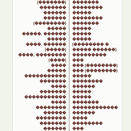
(�������)
�������
�������
��������
������
�����
������
��������
(��������)
�������
�����
�����
�����, ������
�����
�����
�����
����, ������
(�������� �
(�����)
����� ������)
����, ��������
���������
(����)
���
����
��� (��������)
�����
��� (��������)
�����������
�����
�������
��������
����
������
�������
�����
�����������
�����
����
�������
��������
������������
������
������
��������
����
�������
��������
������
���