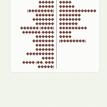
�����
����
�����
�����
(��������)
������������
������
�������
�������
�������
������
������
������ (����)
���������
������ ����
����
������
����
�������
(��������)
������
������
���������
����
���� (��, ���
�����)