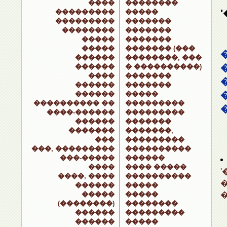
����
��������
���������
�����
���������
�������
��������
�������
�����
�������
�����
������� (���
������
��������, ���
������
� ����������)
����
�������
������
�������
������
�����
���������� ��
���������
����-������
���������
������
�������
�������
�������,
���
���������
���, ���������
����������
���-�����
������
����
���� �����
����, ����
����������
������
�����
�����
�����
(��������)
��������
������
���������
������
�����