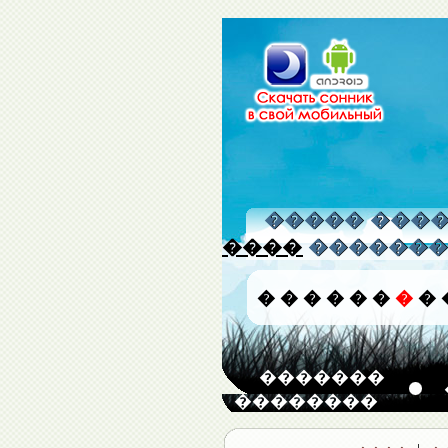
����� �����
����
�������
�
�
�
�
�
�
�
�
�������
��������