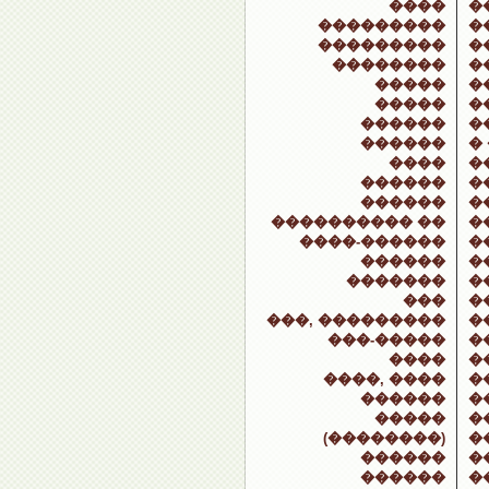
����
�
���������
�
���������
�
��������
�
�����
�
�����
�
������
�
������
�
����
�
������
�
������
�
���������� ��
�
����-������
�
������
�
�������
�
���
�
���, ���������
�
���-�����
�
����
�
����, ����
�
������
�
�����
�
(��������)
�
������
�
������
�