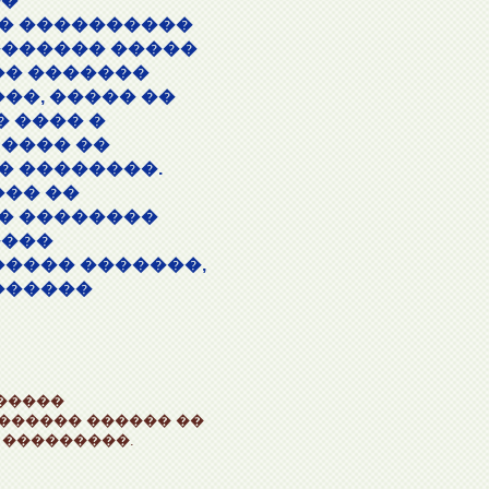
��
� ����������
������� �����
�� �������
��, ����� ��
� ���� �
���� ��
� ��������.
��� ��
� ��������
����
����� �������,
������
�����
 ������ ������ ��
 ���������.