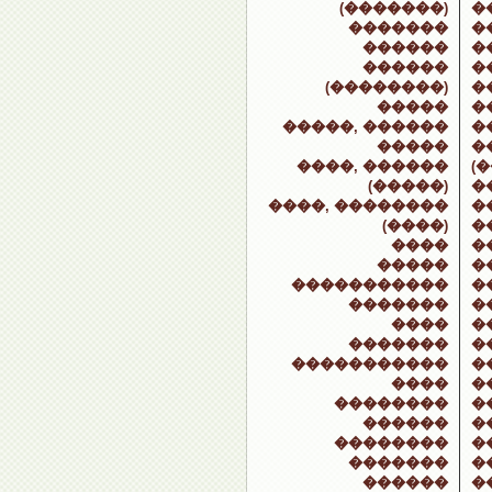
(�������)
�
�������
�
������
�
������
�
(��������)
�
�����
�
�����, ������
�
�����
�
����, ������
(
(�����)
�
����, ��������
�
(����)
�
����
�
�����
�
�����������
�
�������
�
����
�
�������
�
�����������
�
����
�
��������
�
������
�
��������
�
�������
�
������
�