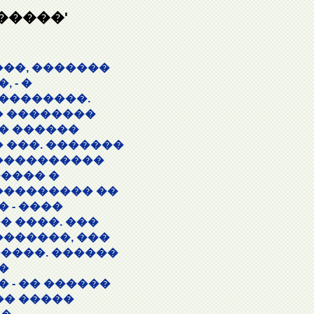
�����'
���, �������
 - �
��������.
� ��������
� ������
 ���. �������
�����������
���� �
��������� ��
 - ����
� ����. ���
�������, ���
����. ������
�
 - �� ������
�� �����