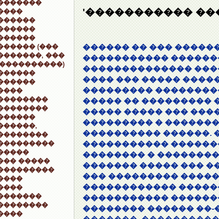
�������
'����������� ��
����
������
������
������
������ (���
������ �� ��� �����
�������, ���
����������� �������,
 ����������)
�������������� ���
������
���� ��� ����� ����
������
��������� ��������
����
��������
����� �� ��������� �
��������
����� ����� ��� ��
������
��������� � �������
������,
���������� ������. 
��������
���������
����������� �������
�����
�������� � ��������
��� �����
������� ����� ��� �
���������
��� ��������� �����
����
������������ �����
����
�������
����������� �������
��������
�������� ������ ��-
����