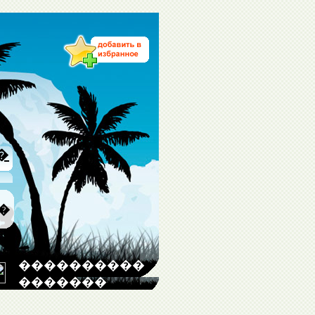
�
�
����������
�������