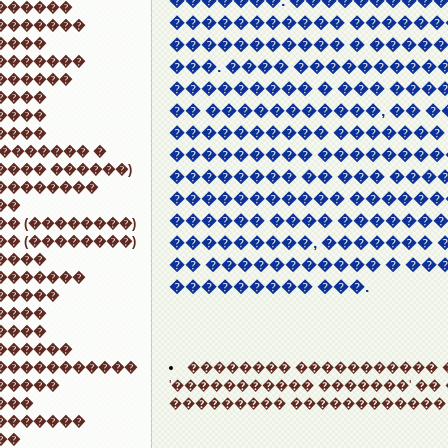
�������. ���������
������
����������� ������
�������
����
����������� � ����
�������
���. ���� ���������
������
��������� � ��� ����
����
�� �����������, �� �
����
���������� ������� 
����
�������� �
��������� ��������
���� ������)
�������� �� ��� ���
��������
����������� ������
��
������ ���� ������
�� (��������)
�� (��������)
���������, ������� 
����
�� ����������� � ��
�������
��������� ���.
�����
����
����
������
�������� ����������� 
�����������
'����������� �������' ��
�����
��������� ������������
���
�������
��